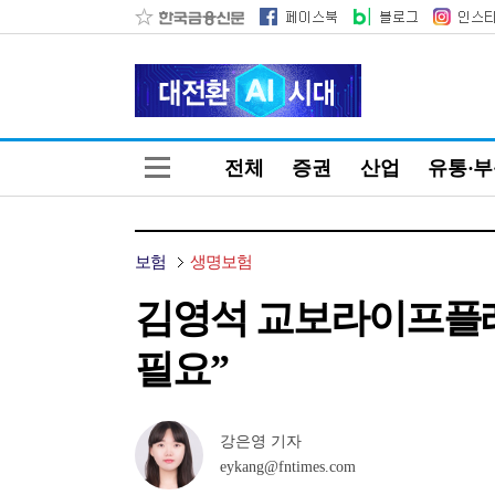
전체
증권
산업
유통·
보험
생명보험
김영석 교보라이프플래
필요”
강은영 기자
eykang@fntimes.com