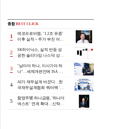
종합
BEST CLICK
에코프로비엠, ‘1.2조 유증’
1
이후 실적‧주가 부진 어쩌
나
SK하이닉스, 실적 반등 성
2
공한 솔리다임 나스닥 상장
검토
"남아야 하나, 이사가야 하
3
나"…세제개편안에 ISA 투
자자 셈법 복잡
AI가 재무설계 바꾼다…한
4
국재무설계협회·쿼터백 '베
러웰스'로 생태계 구축
함영주號 하나금융, '하나더
5
넥스트‘ 연계 확대…신탁수
수료 2배 증가 효과 [금융 시
니어 비즈니스 돋보기]