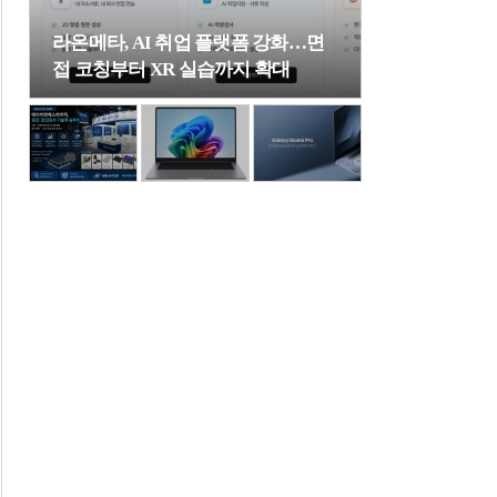
라온메타, AI 취업 플랫폼 강화…면
접 코칭부터 XR 실습까지 확대