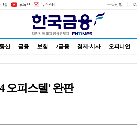
구독신청
로
부동산
금융
보험
2금융
경제·시사
오피니언
74 오피스텔' 완판