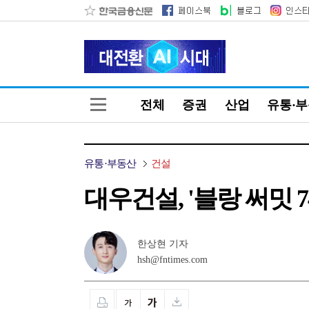
전체
증권
산업
유통·
유통·부동산
건설
대우건설, '블랑 써밋 
한상현 기자
hsh@fntimes.com