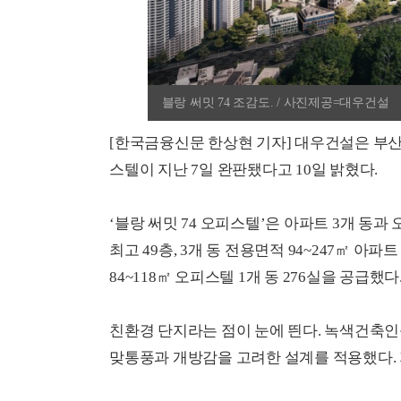
블랑 써밋 74 조감도. / 사진제공=대우건설
[한국금융신문 한상현 기자] 대우건설은 부산광
스텔이 지난 7일 완판됐다고 10일 밝혔다.
‘블랑 써밋 74 오피스텔’은 아파트 3개 동과
최고 49층, 3개 동 전용면적 94~247㎡ 아
84~118㎡ 오피스텔 1개 동 276실을 공급했다
친환경 단지라는 점이 눈에 띈다. 녹색건축인
맞통풍과 개방감을 고려한 설계를 적용했다. 