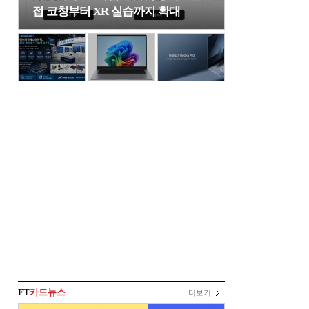
접 코칭부터 XR 실습까지 확대
FT
카드뉴스
더보기