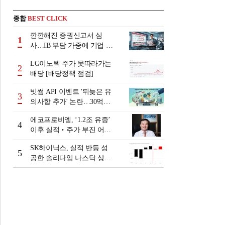
종합
BEST CLICK
깐깐해진 증권신고서 심
1
사…IB 부담 가중에 기업 자
금조달 '차질 우려'
LG이노텍 주가 못따라가는
2
배당 [배당정책 점검]
빗썸 API 이벤트 '뒤늦은 유
3
의사항 추가' 논란…30억원
배상 조정 거부에 이용자 반
에코프로비엠, ‘1.2조 유증’
발
4
이후 실적‧주가 부진 어쩌
나
SK하이닉스, 실적 반등 성
5
공한 솔리다임 나스닥 상장
검토