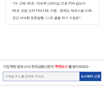
'3수 고배' HLB, ‘리라푸그라티닙’으로 FDA 넘는다
HLB, 간암 신약 FDA CRL 수령…문제는 제조시설 cGMP 실사
곳간 넉넉한 유한양행, 2.1조 굴릴 차기 수장은?
가장 핫한 경제 소식! 한국금융신문의
‘추천뉴스’
를 받아보세요~
뉴스레터 신청