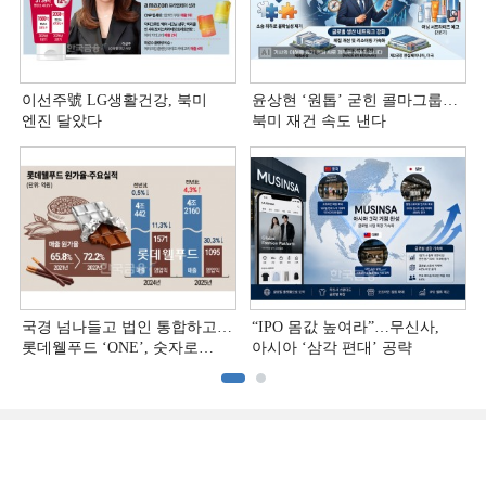
이선주號 LG생활건강, 북미
윤상현 ‘원톱ʼ 굳힌 콜마그룹…
엔진 달았다
북미 재건 속도 낸다
국경 넘나들고 법인 통합하고…
“IPO 몸값 높여라”…무신사,
롯데웰푸드 ‘ONE’, 숫자로
아시아 ‘삼각 편대’ 공략
증명하다