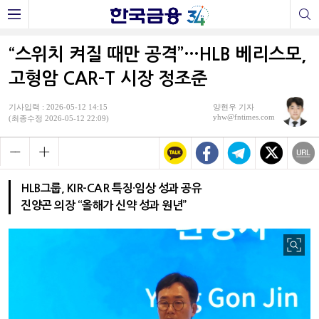
“스위치 켜질 때만 공격”…HLB 베리스모,
고형암 CAR-T 시장 정조준
기사입력 : 2026-05-12 14:15
양현우 기자
yhw@fntimes.com
(최종수정 2026-05-12 22:09)
HLB그룹, KIR-CAR 특징·임상 성과 공유
진양곤 의장 “올해가 신약 성과 원년”