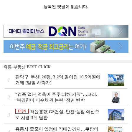
유통·부동산 BEST CLICK
관악구 '두산' 26평, 3.2억 떨어진 10.5억원에
1
거래 [일일 하락가]
“검증 없는 억측이 주주 피해 키워”…코리,
2
‘북경한미 미수채권 논란’ 정면 반박
DQN
허윤홍號 GS건설, 안전·품질 쇄신으
3
로 시평 3위 탈환
유통사 줄줄이 입점에 직매입까지…쿠팡이
4