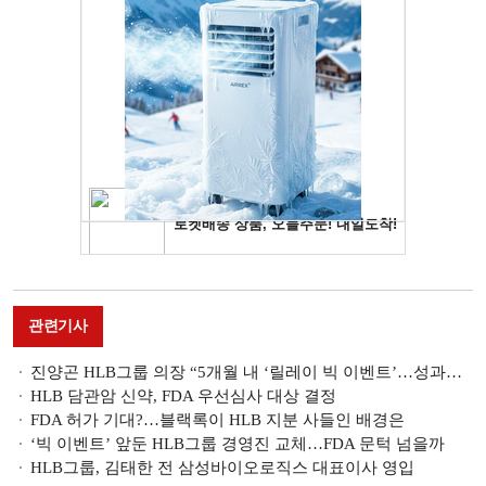
관련기사
진양곤 HLB그룹 의장 “5개월 내 ‘릴레이 빅 이벤트’…성과로 증명할 것"
HLB 담관암 신약, FDA 우선심사 대상 결정
FDA 허가 기대?…블랙록이 HLB 지분 사들인 배경은
‘빅 이벤트’ 앞둔 HLB그룹 경영진 교체…FDA 문턱 넘을까
HLB그룹, 김태한 전 삼성바이오로직스 대표이사 영입