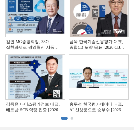
김인 MG중앙회장, 38개
남욱 한국기술신용평가 대표,
실천과제로 경영혁신 시동
종합CB 도약 목표 [2026 CB사
[상호금융 경영혁신 진단 ①]
하반기 전략 ③]
김종윤 나이스평가정보 대표,
홍두선 한국평가데이터 대표,
베트남·SCB 역량 집중 [2026
AI 신상품으로 승부수 [2026
CB사 하반기 전략 ②]
CB사 하반기 전략 ①]