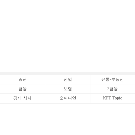
증권
산업
유통·부동산
금융
보험
2금융
경제·시사
오피니언
KFT Topic
전체서비스
Copyrightⓒ
한국금융신문 All Rights Reserved.