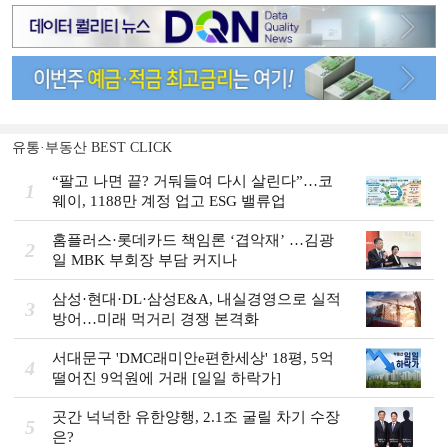
유통·부동산 BEST CLICK
“팔고 나면 끝? 거둬들여 다시 살린다”…코
1
웨이, 1188만 계정 업고 ESG 밸류업
홈플러스·롯데카드 책임론 ‘겹악재’ …김광
2
일 MBK 부회장 부담 커지나
삼성·현대·DL·삼성E&A, 내실경영으로 실적
3
방어…미래 먹거리 경쟁 본격화
서대문구 'DMC래미안e편한세상' 18평, 5억
4
떨어진 9억원에 거래 [일일 하락가]
곳간 넉넉한 유한양행, 2.1조 굴릴 차기 수장
5
은?