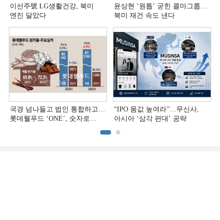
이선주號 LG생활건강, 북미
윤상현 ‘원톱ʼ 굳힌 콜마그룹…
엔진 달았다
북미 재건 속도 낸다
국경 넘나들고 법인 통합하고…
“IPO 몸값 높여라”…무신사,
롯데웰푸드 ‘ONE’, 숫자로
아시아 ‘삼각 편대’ 공략
증명하다