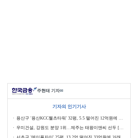
주현태 기자
✉
기자의 인기기사
용산구 '용산KCC웰츠타워' 32평, 5.5 떨어진 12억원에 거래 [일일 하락가]
우미건설, 강원도 분양 1위…제주는 태왕이앤씨 선두 [이 지역 분양왕-강원·제주]
서초구 '메이플자이' 25평, 13.2억 떨어진 33억원에 거래 [일일 하락가]