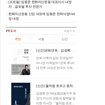
[프로필] 임동준 한화자산운용 대표이사 내정
자…글로벌 투자 전문가
한화자산운용 신임 대표에 임동준 전략사업Unit
장 내정
FT
도서
더보기
추천
서평
신간
[신간]은퇴연옥…김경록의 은퇴 후 삶의 나침반
은퇴 이후의 삶은 천국일까?
아니면 지옥일까? 은퇴 후 60
대 전후 10년은 천국도 지옥도
아닌 '연옥'이라 개념이 등장해
화제를 모으고 있다.투자 전문
가이자 은퇴연구소장으로서의
[신간] 물처럼 흐르고 원칙으로 서다…김용환의 통찰을 담다
은퇴 설계를 가이드해 온 김경
록 옵투스자산운용의 고문이
김용환 전 NH농협금융지주 회
신간 『은퇴연옥』을 내놓았
장이 자신의 경험과 철학을 정
다.단테는 지옥을 '모든 희망을
리한 자서전 『물처럼 흐르고