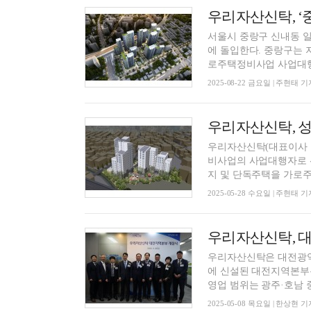
서울시 중랑구 신내동 
에 돌입한다. 중랑구는 지난
로주택정비사업 사업대행자
2025-08-22 금요일 | 주현태 기
우리자산신탁(대표이사 
비사업의 사업대행자로 선정됐다고 8일 밝혔다. 
지 및 단독주택을 가로주택
2025-05-28 수요일 | 주현태 기
우리자산신탁, 대
우리자산신탁은 대전광역
에 신설된 대전지역본부
영업 범위는 광주·호남 중
2025-05-08 목요일 | 한상현 기