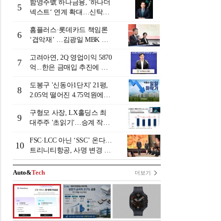
함영주號 하나금융, '하나더
5
넥스트‘ 연계 확대…신탁수
수료 2배 증가 효과 [금융 시
홈플러스·롯데카드 책임론
니어 비즈니스 돋보기]
6
‘겹악재’ …김광일 MBK 부
회장 부담 커지나
고려아연, 2Q 영업이익 5870
7
억...한은 금매입 추진에 주
가 상승세
도봉구 '신동아1단지' 21평,
8
2.05억 떨어진 4.75억원에
거래 [일일 하락가]
구형모 사장, LX홀딩스 최
9
대주주 '초읽기'…승계 작업
막바지?
FSC·LCC 아닌 ‘SSC’ 온다…
10
트리니티항공, 사명 변경 넘
어 사업모델 전환 선언
Auto&
Tech
더보기