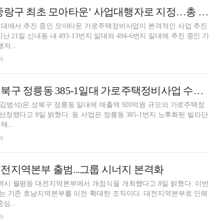
우리자산신탁, ‘중랑구 최초 모아타운’ 사업대행자로 지정…총 850가구 공급
일대에서 추진 중인 모아타운 가로주택정비사업이 본격적인 사업 추진
 21일 신내동 내 493-13번지 일대와 494-6번지 일대에 추진 중인 가
...
자
우리자산신탁, 성북구 정릉동 385-1일대 가로주택정비사업 수주…920억원 규모
김범석)은 성북구 정릉동 일대에 매출액 920억원 규모의 가로주택정
동 사업은 정릉동 385-1번지 노후화된 빌라단
...
자
전지역본부 출범...그룹 시너지 본격화
시 월평동 대전지역본부에서 개점식을 개최했다고 8일 밝혔다. 이번
는 기존 호남지역본부를 이전·확대한 조직이다. 대전지역본부로 인해
심...
자