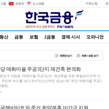
구독신청
로
부동산
금융
보험
2금융
경제·시사
오피니언
제목만보기
제목+내용 보기
분당 매화마을 주공3단지 재건축 본격화
분당구 야탑동 '매화마을 주공3단지' 재건축을 위한 특별정비구역 지
 추진에 속도를 낸다.우리자산신탁은 성남시에 '분당 매화마을 주공3
별정...
자
국해비타트와 주거 취약계층 10가구 지원