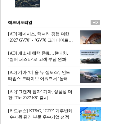
버려야 하는 곳'이라 묘사했다.
원칙으로 서다』를 펴냈다.정
오늘날 많은 이가 은퇴를 지옥
통 관료 출신으로 한국 금융의
이라 부르며 절망하지만, 김경
주요 변곡점마다 중요한 역할
애드버토리얼
록 고문은 새로운 시각을 제시
을 하고 금융 경영인으로서 큰
한다. 은퇴 후 60대를 전후한 1
족적을 남긴 김 전 회장이 후배
[AD] 제네시스, 럭셔리 경험 더한
0년의 과도기는 지옥이 아니라
세대에게 전하는 삶의 조언을
‘2027 GV70’‧‘GV70 그래파이트’
정화와 성장의 공간인 ‘은퇴연
담은 인생 노트다.『물처럼 흐
출시
옥(Purgatory)’이라는 것이다.
르고 원칙으로 서다』는 단순
[AD] 개소세 혜택 종료…현대차,
연옥은 고통스럽지만 끝이 있
한 자서전을 넘어, 실패를 두려
‘썸머 페스타’로 고객 부담 완화
으며, 준비를 통해 천국으로 나
워하지 않는 용기와 자신에 대
아갈 수 있는 희망의 장소라고
한 믿음이 어떻게 삶을 풍요롭
[AD] 기아 ‘디 올 뉴 셀토스’, 인도
말한
게 만드는지를 보여주는 지혜
타임스 드라이브 어워즈서 ‘올해의
의 보고로 평가된다.김용환 전
SUV’ 선정
회장은 “인생의 목표가 크더라
[AD]‘그랜저 잡자’ 기아, 상품성 더
도 조급해하지 말고 작은 것부
한 ‘The 2027 K8’ 출시
터 하나 하나 성취해 나가
라”고 조언한다. 뼈아픈 실패
[카드뉴스] KT&G, ‘CDP’ 기후변화
조차 성공의 뼈대가 된다는 긍
·수자원 관리 부문 우수기업 선정
정적인 마음으로