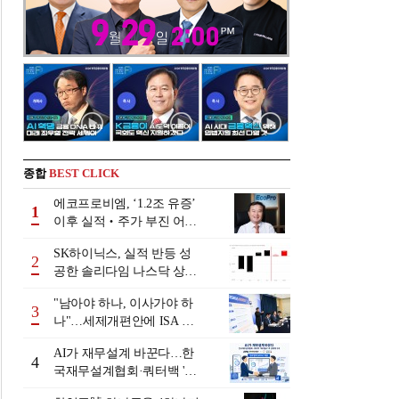
종합
BEST CLICK
에코프로비엠, ‘1.2조 유증’
1
이후 실적‧주가 부진 어쩌
나
SK하이닉스, 실적 반등 성
2
공한 솔리다임 나스닥 상장
검토
"남아야 하나, 이사가야 하
3
나"…세제개편안에 ISA 투
자자 셈법 복잡
AI가 재무설계 바꾼다…한
4
국재무설계협회·쿼터백 '베
러웰스'로 생태계 구축