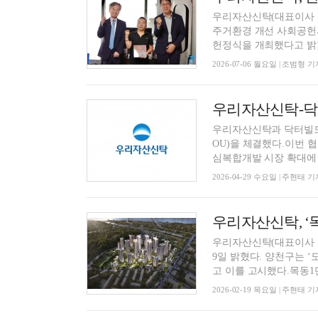
우리자산신탁(대표이사 
주거환경 개선 사회공헌사
헌정식을 개최했다고 밝혔다
2026-07-06 월요일 | 조범형 기
우리자산신탁-닥터
우리자산신탁과 닥터빌드
OU)을 체결했다.이번 
심복합개발 시장 확대에 선
2026-04-29 수요일 | 주현태 기
우리자산신탁, ‘
우리자산신탁(대표이사 
9일 밝혔다. 양천구는 
고 이를 고시했다.목동1단
2026-02-19 목요일 | 주현태 기