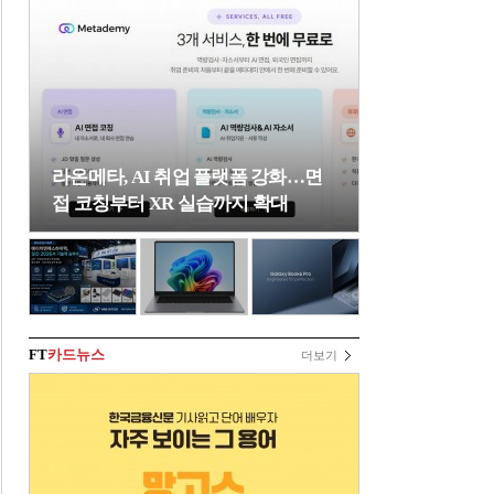
라온메타, AI 취업 플랫폼 강화…면
접 코칭부터 XR 실습까지 확대
FT
카드뉴스
더보기