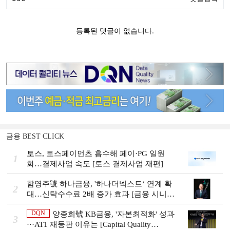
금융 BEST CLICK
토스, 토스페이먼츠 흡수해 페이·PG 일원
1
화…결제사업 속도 [토스 결제사업 재편]
함영주號 하나금융, '하나더넥스트‘ 연계 확
2
대…신탁수수료 2배 증가 효과 [금융 시니어
비즈니스 돋보기]
DQN
양종희號 KB금융, '자본최적화' 성과
3
···AT1 재등판 이유는 [Capital Quality