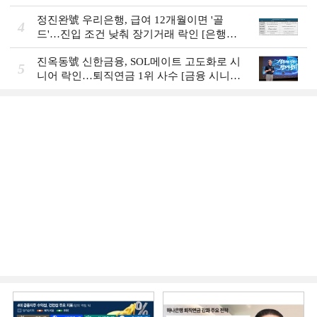
Review]]
정진완號 우리은행, 급여 12개월이면 '골
4
드'…진입 조건 낮춰 장기거래 락인 [은행권
머니무브 대응 전략]
진옥동號 신한금융, SOL메이트 고도화로 시
5
니어 락인…퇴직연금 1위 사수 [금융 시니어
비즈니스 돋보기]