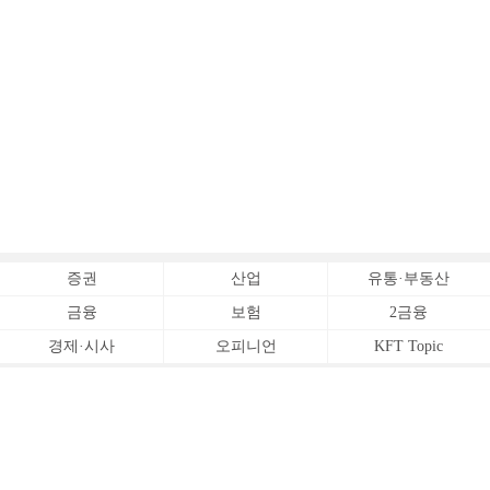
증권
산업
유통·부동산
금융
보험
2금융
경제·시사
오피니언
KFT Topic
전체서비스
Copyrightⓒ
한국금융신문 All Rights Reserved.