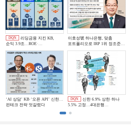
DQN
리딩금융 지킨 KB,
이호성號 하나은행, 맞춤
순익 3.9조…ROE·
포트폴리오로 IRP 1위 정조준
비용효율성까지 선두 [2026
[은행권 연금 방어전]
이
상반기 금융 리그테이블]
DQN
‘AI 상담’ KB·‘오픈 API’ 신한…
신한 6.9% 상한·하나
핀테크 전략 엇갈렸다
5.5% 고정…4대은행
중금리대출 승부수
이