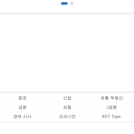
[전업계 추격하는 은행계
추격하는 은행계 증권사 (2)]
증권사 (3)]
증권
산업
유통·부동산
금융
보험
2금융
경제·시사
오피니언
KFT Topic
전체서비스