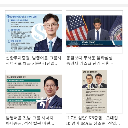
신한투자증권, 발행어음·그룹사
동결보다 무서운 불확실성…
시너지로 체급 키운다 [전업계
증권사 리스크 관리 시험대
추격하는 은행계 증권사 (4)]
발행어음 깃발·그룹 시너지…
‘1.7조 실탄’ KB증권…초대형
하나증권, 성장 발판 마련
IB 넘어 IMA도 정조준 [전업계