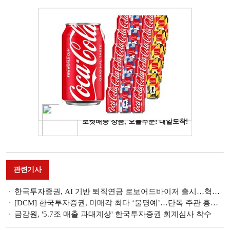
관련기사
한국투자증권, AI 기반 퇴직연금 로보어드바이저 출시…혁신금융서비스 지정
[DCM] 한국투자증권, 미매각 최다 ‘불명예’…단독 주관 흥국화재 등 영향 [3월 회사채 리뷰(III)]
금감원, '5.7조 매출 과대계상' 한국투자증권 회계심사 착수