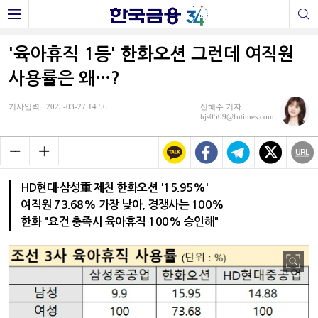
'육아휴직 1등' 한화오션 그런데 여직원
사용률은 왜…?
기사입력 : 2025-03-27 14:56
신혜주 기자
hjs0509@fntimes.com
HD현대·삼성重 제친 한화오션 '15.95%'
여직원 73.68% 가장 낮아, 경쟁사는 100%
한화 "요건 충족시 육아휴직 100% 승인해"