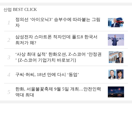
산업 BEST CLICK
정의선 ‘아이오닉3ʼ 승부수에 따라붙는 그림
1
자
삼성전자 스마트폰 적자인데 폴드8 한국서
2
최저가 왜?
‘사상 최대 실적ʼ 한화오션, Z-스코어 ‘안정권
3
ʼ [Z-스코어 기업가치 바로보기]
4
구씨·허씨, 18년 만에 다시 ‘동업’
한화, 서울불꽃축제 9월 5일 개최…안전인력
5
역대 최대