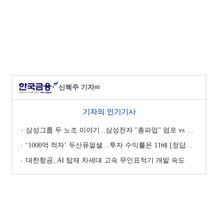
신혜주 기자
✉
기자의 인기기사
삼성그룹 두 노조 이야기...삼성전자 "총파업" 엄포 vs 삼성重 '노사 원팀' 자처
‘1000억 적자’ 두산퓨얼셀…투자 수익률은 11배 [정답은 TSR]
대한항공, AI 탑재 차세대 고속 무인표적기 개발 속도