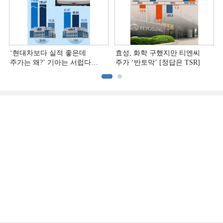
‘현대차보다 실적 좋은데
효성, 화학 구했지만 티엔씨
주가는 왜?ʼ 기아는 서럽다
주가 ‘반토막’ [정답은 TSR]
[정답은 TSR]