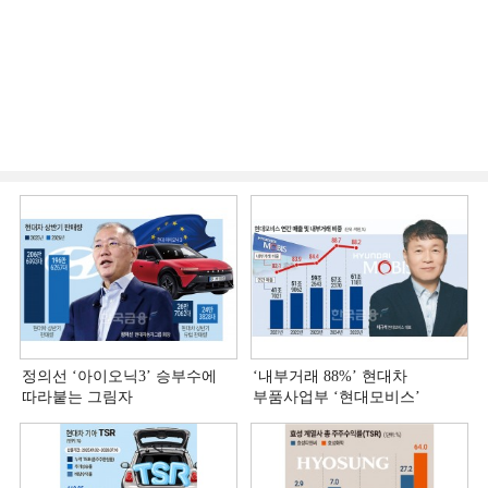
정의선 ‘아이오닉3ʼ 승부수에
‘내부거래 88%ʼ 현대차
따라붙는 그림자
부품사업부 ‘현대모비스ʼ