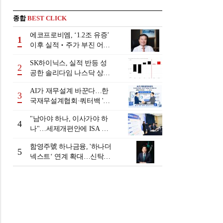
종합
BEST CLICK
에코프로비엠, ‘1.2조 유증’
1
이후 실적‧주가 부진 어쩌
나
SK하이닉스, 실적 반등 성
2
공한 솔리다임 나스닥 상장
검토
AI가 재무설계 바꾼다…한
3
국재무설계협회·쿼터백 '베
러웰스'로 생태계 구축
"남아야 하나, 이사가야 하
4
나"…세제개편안에 ISA 투
자자 셈법 복잡
함영주號 하나금융, '하나더
5
넥스트‘ 연계 확대…신탁수
수료 2배 증가 효과 [금융 시
니어 비즈니스 돋보기]