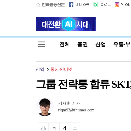
전체
증권
산업
유통·
산업
통신·인터넷
그룹 전략통 합류 SKT,
김재훈 기자
rlqm93@fntimes.com