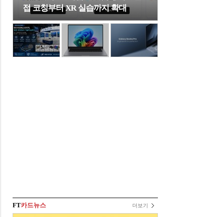
접 코칭부터 XR 실습까지 확대
FT
카드뉴스
더보기