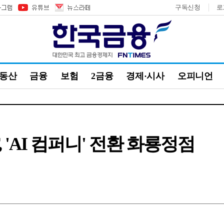
구독신청
로
부동산
금융
보험
2금융
경제·시사
오피니언
 'AI 컴퍼니' 전환 화룡정점