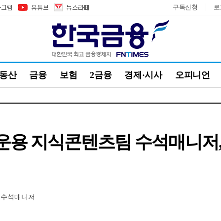
구독신청
로
부동산
금융
보험
2금융
경제·시사
오피니언
 지식콘텐츠팀 수석매니저, TD
 수석매니저