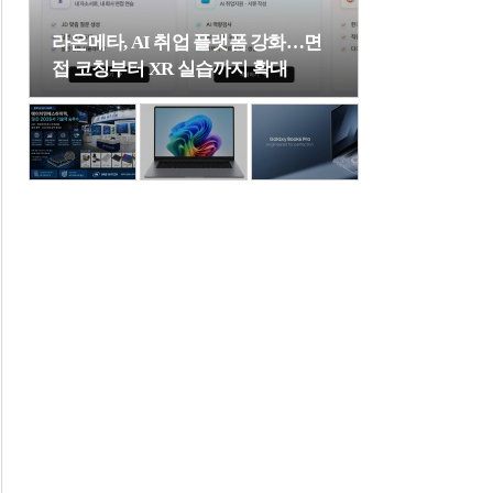
라온메타, AI 취업 플랫폼 강화…면
접 코칭부터 XR 실습까지 확대