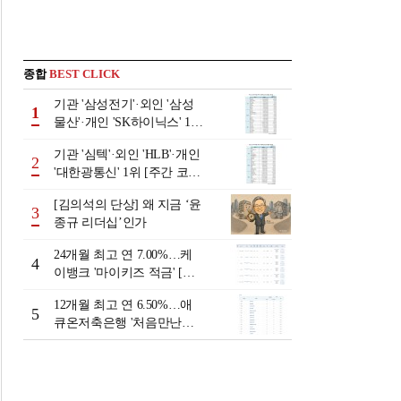
종합
BEST CLICK
기관 '삼성전기'·외인 '삼성
1
물산'·개인 'SK하이닉스' 1위
[주간 코스피 순매수- 2026
기관 '심텍'·외인 'HLB'·개인
년 8월3일~8월7일]
2
'대한광통신' 1위 [주간 코스
닥 순매수- 2026년 8월3일~8
[김의석의 단상] 왜 지금 ‘윤
월7일]
3
종규 리더십’인가
24개월 최고 연 7.00%…케
4
이뱅크 '마이키즈 적금' [이
주의 은행 적금금리-8월 2
12개월 최고 연 6.50%…애
주]
5
큐온저축은행 '처음만난적
금'[이주의 저축은행 적금금
리-8월 2주]