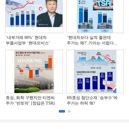
‘내부거래 88%ʼ 현대차
‘현대차보다 실적 좋은데
부품사업부 ‘현대모비스ʼ
주가는 왜?ʼ 기아는 서럽다
[정답은 TSR]
효성, 화학 구했지만 티엔씨
HS효성 첨단소재 ‘승부수’에
주가 ‘반토막’ [정답은 TSR]
주가는 하락 왜?