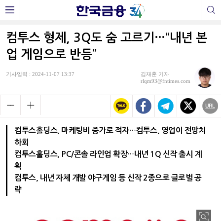
컴투스 형제, 3Q도 숨 고르기…“내년 본
업 게임으로 반등”
기사입력 : 2024-11-07 13:37
김재훈 기자
rlqm93@fntimes.com
컴투스홀딩스, 마케팅비 증가로 적자…컴투스, 영업이 전망치
하회
컴투스홀딩스, PC/콘솔 라인업 확장…내년 1Q 신작 출시 계
획
컴투스, 내년 자체 개발 야구게임 등 신작 2종으로 글로벌 공
략