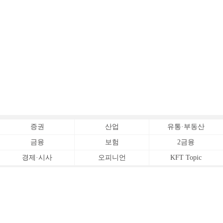
증권
산업
유통·부동산
금융
보험
2금융
경제·시사
오피니언
KFT Topic
전체서비스
Copyrightⓒ
한국금융신문 All Rights Reserved.