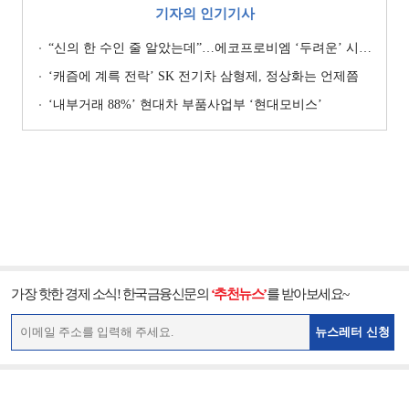
기자의 인기기사
“신의 한 수인 줄 알았는데”…에코프로비엠 ‘두려운’ 시나리오
‘캐즘에 계륵 전락’ SK 전기차 삼형제, 정상화는 언제쯤
‘내부거래 88%ʼ 현대차 부품사업부 ‘현대모비스ʼ
가장 핫한 경제 소식! 한국금융신문의
‘추천뉴스’
를 받아보세요~
뉴스레터 신청