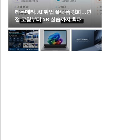
라온메타, AI 취업 플랫폼 강화…면
접 코칭부터 XR 실습까지 확대