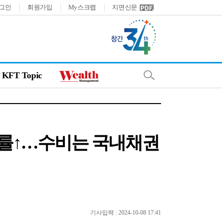
그인
회원가입
My스크랩
지면신문
KFT Topic
익률↑…수비는 국내채권
기사입력 : 2024-10-08 17:41