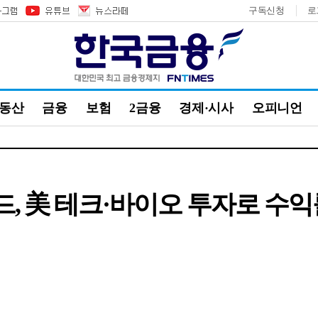
구독신청
로
부동산
금융
보험
2금융
경제·시사
오피니언
, 美 테크·바이오 투자로 수