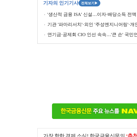
기자의 인기기사
전체보기
▶
'생산적 금융 ISA' 신설…이자·배당소득 전액 
기관 '파마리서치'·외인 '주성엔지니어링'·개인 '펩
연기금·공제회 CIO 인선 속속…'큰 손' 국
가장 핫한 경제 소식! 한국금융신문의
‘추