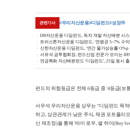
#우리자산운용
#디딤펀드
#성장주
관련기사
DB자산운용 디딤펀드, 독자 개발 자산배분 시
트러스톤자산운용 디딤펀드, '연평균 5~7% 수익
신한자산운용 디딤펀드, '연간 물가상승률+3%p 수
서유석 금투협회장, 펀드산업 전문가 모이는 II
연금특화 자산배분펀드 '디딤펀드', 25일 동시 
펀드의 위험등급은 전체 6등급 중 '4등급(보통
서우석 우리자산운용 상무는 "디딤펀드 목적
하고, 상관관계가 낮은 주식, 채권 포트폴리
산 재조정)을 통해 '바이 로우, 셀 하이(Buy low