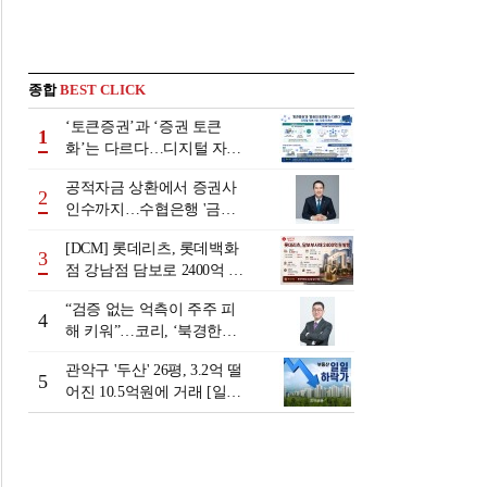
종합
BEST CLICK
‘토큰증권’과 ‘증권 토큰
1
화’는 다르다…디지털 자본
시장 다음 단계는
공적자금 상환에서 증권사
2
인수까지…수협은행 '금융
그룹화' 25년 여정 [수협은
[DCM] 롯데리츠, 롯데백화
행 금융그룹의 꿈①]
3
점 강남점 담보로 2400억 조
달…단기채 차환
“검증 없는 억측이 주주 피
4
해 키워”…코리, ‘북경한미
미수채권 논란’ 정면 반박
관악구 '두산' 26평, 3.2억 떨
5
어진 10.5억원에 거래 [일일
하락가]