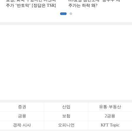
주가 ‘반토막’ [정답은 TSR]
주가는 하락 왜?
증권
산업
유통·부동산
금융
보험
2금융
경제·시사
오피니언
KFT Topic