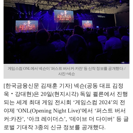
게임스컴 ONL에서 넥슨이 '퍼스트 버서커:카잔' 등 신작 정보를 공개했다. /
사진=넥슨
[한국금융신문 김재훈 기자] 넥슨(공동 대표 김정
욱‧강대현)은 20일(현지시각) 독일 쾰른에서 진행
되는 세계 최대 게임 전시회 ‘게임스컴 2024’의 전
야제 ‘ONL(Opening Night Live)’에서 ‘퍼스트 버서
커:카잔’, ‘아크 레이더스’, ‘데이브 더 다이버’ 등 글
로벌 기대작 3종의 신규 정보를 공개했다.