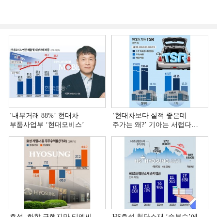
‘내부거래 88%ʼ 현대차
‘현대차보다 실적 좋은데
부품사업부 ‘현대모비스ʼ
주가는 왜?ʼ 기아는 서럽다
[정답은 TSR]
효성, 화학 구했지만 티엔씨
HS효성 첨단소재 ‘승부수’에