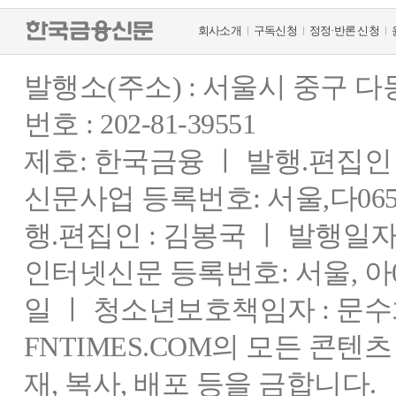
회사소개
구독신청
정정·반론 신청
발행소(주소) : 서울시 중구 
번호 : 202-81-39551
제호: 한국금융 ㅣ 발행.편집인 : 
신문사업 등록번호: 서울,다0655
행.편집인 : 김봉국 ㅣ 발행일자:
인터넷신문 등록번호: 서울, 아03
일 ㅣ 청소년보호책임자 : 문수
FNTIMES.COM의 모든 콘텐
재, 복사, 배포 등을 금합니다.