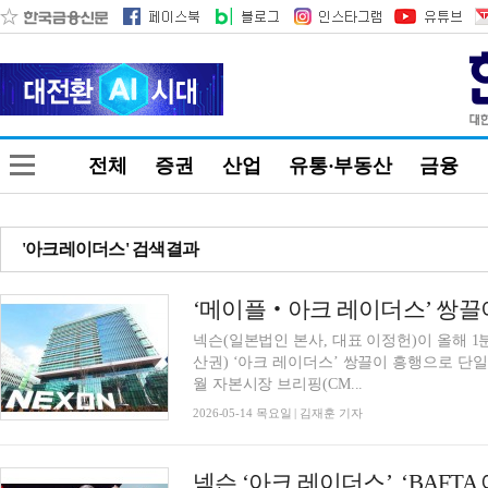
전체
증권
산업
유통·부동산
금융
'아크레이더스' 검색결과
‘메이플‧아크 레이더스’ 쌍끌이
넥슨(일본법인 본사, 대표 이정헌)이 올해 1
산권) ‘아크 레이더스’ 쌍끌이 흥행으로 단일
월 자본시장 브리핑(CM...
2026-05-14 목요일 | 김재훈 기자
넥슨 ‘아크 레이더스’, ‘BAFT