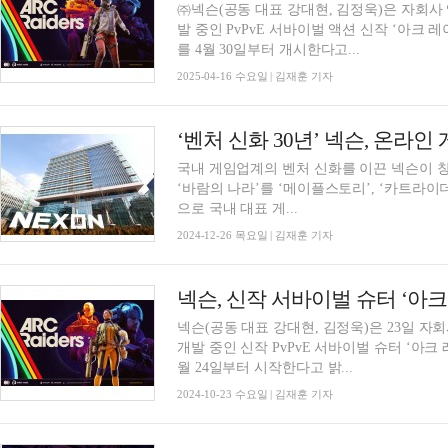
㈜넥슨(공동 대표 강대현, 김정욱)은 자회사
발 중인 PvPvE 서바이벌 액션 신작 ‘아크 레이
를 4월 30일부터 개시한다고...
2025-04-16 수요일 | 김재훈 기자
국내 게임업계의 벤처 신화를 이끈 넥슨이 창
‘바람의 나라’를 ‘메이플스토리’, ‘카트라이
으로 국내 대표 게...
2024-12-26 목요일 | 김재훈 기자
넥슨, 신작 서바이벌 슈터 ‘아크
넥슨(공동 대표 강대현, 김정욱)은 23일 
개발 중인 신작 PvPvE 서바이벌 슈터 ‘아크 레
월 24일부터 시작한다고 밝...
2024-10-23 수요일 | 김재훈 기자