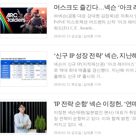
㈜넥슨(공동 대표 강대현∙김정욱)은 자회사
PvPvE 익스트랙션 어드벤처 신작 ‘아크 레이더스(A
워드(D.I.C.E. Awards...
2026-02-13 금요일 | 김재훈 기자
‘신구 IP 성장 전략’ 넥슨, 지난
넥슨이 신규 IP(지적재산권) ‘아크 레이더스
로 역대 최대 매출을 경신했다. 지난해 이어
올해도 신규 IP 출시와 기...
2026-02-12 목요일 | 김재훈 기자
'IP 전략 순항' 넥슨 이정헌, 
이정헌 넥슨재팬(일본법인 본사) 대표가 취임
장 전략이 순항하고 있다. 이와 함께 밝힌 ‘2
커지고 있다. 넥...
2026-01-16 금요일 | 김재훈 기자