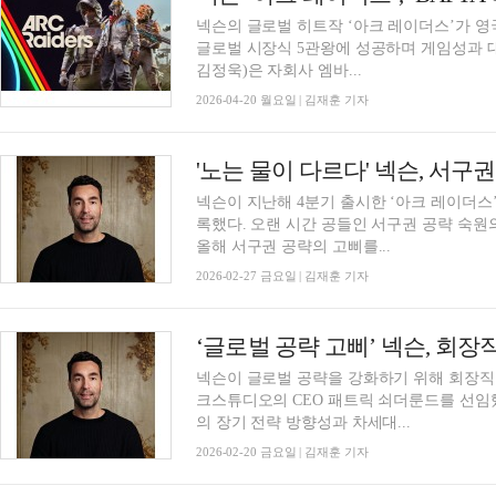
넥슨의 글로벌 히트작 ‘아크 레이더스’가 영
글로벌 시장식 5관왕에 성공하며 게임성과 
김정욱)은 자회사 엠바...
2026-04-20 월요일 | 김재훈 기자
'노는 물이 다르다' 넥슨, 서구
넥슨이 지난해 4분기 출시한 ‘아크 레이더스
록했다. 오랜 시간 공들인 서구권 공략 숙
올해 서구권 공략의 고삐를...
2026-02-27 금요일 | 김재훈 기자
넥슨이 글로벌 공략을 강화하기 위해 회장직
크스튜디오의 CEO 패트릭 쇠더룬드를 선임
의 장기 전략 방향성과 차세대...
2026-02-20 금요일 | 김재훈 기자