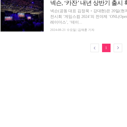
넥슨, ‘카잔’ 내년 상반기 출시
넥슨(공동 대표 김정욱‧강대현)은 20일(현
전시회 ‘게임스컴 2024’의 전야제 ‘ONL(Openi
레이더스’, ‘데이...
2024-08-21 수요일 | 김재훈 기자
1