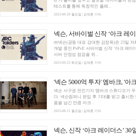
s)’가 출시를 앞두고 글로벌 게이머들의 관
테스트를 통해 독창적인 플레...
2025-09-29 월요일 | 김재훈 기자
넥슨, 서바이벌 신작 ‘아크 레이
㈜넥슨(공동 대표 강대현∙김정욱)은 23일 
개발 중인 PvPvE 서바이벌 신작 ‘아크 레이더스
서버 안정성 점검을 위...
2025-09-23 화요일 | 김재훈 기자
'넥슨 5000억 투자' 엠바크, 
넥슨 서구권 전진기지 엠바크 스튜디오가 두 
다. 넥슨컴퍼니 편입 후 기대를 받고 출시한 
움을 남긴 만큼 아크...
2025-08-11 월요일 | 김재훈 기자
넥슨, 신작 ‘아크 레이더스’ 3