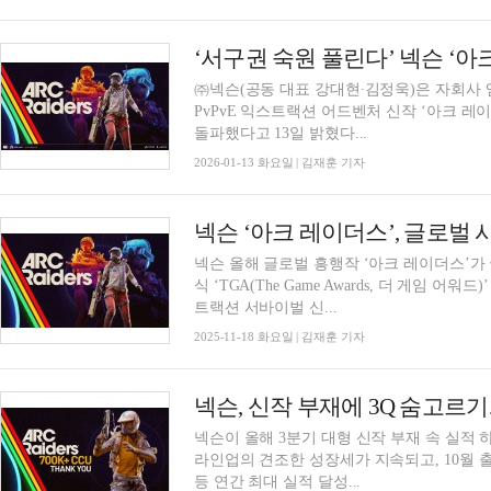
㈜넥슨(공동 대표 강대현∙김정욱)은 자회사
PvPvE 익스트랙션 어드벤처 신작 ‘아크 레이더스
돌파했다고 13일 밝혔다...
2026-01-13 화요일 | 김재훈 기자
넥슨 ‘아크 레이더스’, 글로벌 
넥슨 올해 글로벌 흥행작 ‘아크 레이더스’가
식 ‘TGA(The Game Awards, 더 게임 어워드)’ 수상을 노린다. 넥
트랙션 서바이벌 신...
2025-11-18 화요일 | 김재훈 기자
넥슨, 신작 부재에 3Q 숨고르기
넥슨이 올해 3분기 대형 신작 부재 속 실적
라인업의 견조한 성장세가 지속되고, 10월 
등 연간 최대 실적 달성...