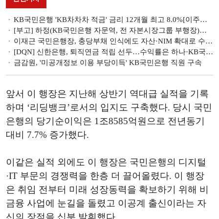
KB국민은행 'KB차차차 적금' 금리 12개월 최고 8.0%[이주의 은행 적금금리-8월 1주]
[부고] 하정(KB국민은행 자문역, 전 자본시장그룹 부행장)씨 부친상
이재근 국민은행장, 충당부채 인식에도 자산·NIM 확대로 수익성 방어 [금융사 2024 상반기 실적]
[DQN] 신한은행, 퇴직연금 적립 선두…수익률은 하나·KB국민은행 엎치락뒤치락
금감원, '미공개정보 이용 부당이득' KB국민은행 직원 구속
앞서 이 행장은 지난해 상반기 역대급 실적을 기록
하며 ‘리딩뱅크’로서의 입지도 구축했다. 당시 국민
은행의 당기순이익은 1조8585억원으로 전년동기
대비 7.7% 증가했다.
이같은 실적 외에도 이 행장은 국민은행의 디지털
·IT 부문의 경쟁력을 한층 더 끌어올렸다. 이 행장
은 취임 전부터 미래 성장동력을 확보하기 위해 비
금융 사업에 눈길을 돌렸고 이공계 출신이라는 자
신의 장점을 십분 발휘했다.