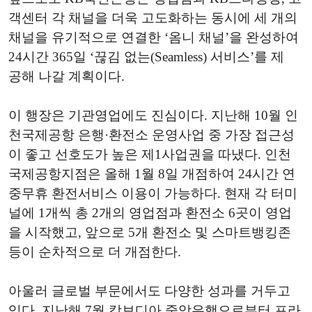
객센터 각 채널을 더욱 고도화하는 동시에 세 개의
채널을 유기적으로 연결한
‘
옴니 채널
’
을 완성하여
24
시간
365
일
‘
끊김 없는(Seamless)
서비스
’
를 제
공
해 나갈 계획이다.
이 행장은 기관영업에도 진심이다. 지난해
10
월 인
천국제공항 은행·환전소 운영사업 중 가장 접근성
이 좋고 선호도가 높은 제1사업권을 따냈다. 인천
국제공항지점은 올해
1
월
8
일 개점하여
24
시간 연
중무휴 환전서비스 이용이 가능하다.
현재 각 터미
널에
1
개씩 총
2
개의 영업점과 환전소
6
곳이 영업
을 시작했고,
앞으로
5
개 환전소 및 스마트뱅킹존
등이 순차적으로 더 개점한다.
아울러 글로벌 부문에서도 다양한 성과를 거두고
있다.
지난해
7
월 캄보디아 중앙은행으로부터 프라