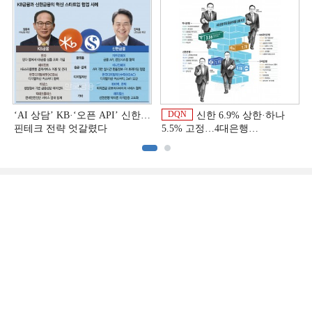
상반기 금융 리그테이블]
DQN
‘AI 상담’ KB·‘오픈 API’ 신한…
신한 6.9% 상한·하나
핀테크 전략 엇갈렸다
5.5% 고정…4대은행
중금리대출 승부수
이