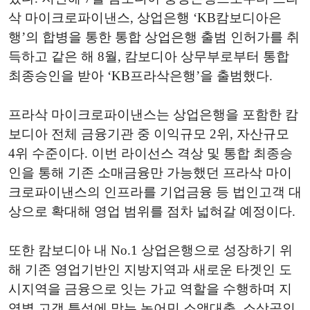
삭 마이크로파이낸스,
상업은행
‘KB
캄보디아은
행
’
의 합병을 통한 통합 상업은행 출범 인허가를 취
득하고 같은 해
8
월, 캄보디아 상무부로부터 통합
최종승인을 받아
‘KB
프라삭은행
’
을 출범했다.
프라삭 마이크로파이낸스는 상업은행을 포함한 캄
보디아 전체 금융기관 중 이익규모
2
위,
자산규모
4
위 수준이다. 이번 라이선스 격상 및 통합 최종승
인을 통해 기존 소매금융만 가능했던 프라삭 마이
크로파이낸스의 인프라를 기업금융 등 법인고객 대
상으로 확대해 영업 범위를 점차 넓혀갈 예정이다.
또한 캄보디아 내
No.1
상업은행으로 성장하기 위
해 기존 영업기반인 지방지역과 새로운 타겟인 도
시지역을 금융으로 잇는 가교 역할을 수행하며 지
역별 고객 특성에 맞는 농어민 소액대출,
소상공인