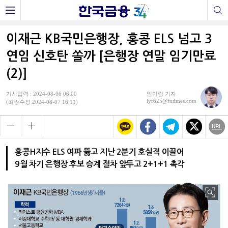
이재근 KB국민은행장, 홍콩 ELS 넘고 3
연임 신호탄 쏠까 [은행장 연말 임기만료
(2)]
기사입력 : 2024-08-06 06:00
임이랑 기자
iyr625@fntimes.com
(최종수정 2024-08-07 16:11)
홍콩H지수 ELS 여파 뚫고 지난 2분기 호실적 이끌어
9월 차기 은행장 후보 승계 절차 앞두고 2+1+1 촉각