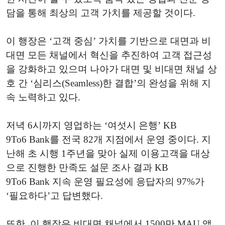
담을 통해 최상의 고객 가치를 제공할 것이다.
이 행장은
‘
고객 중심
’
가치를 기반으로 대면과 비
대면 모든 채널에서 혁신을 추진하여 고객 접근성
을 강화하고 있으며 나아가 대면 및 비대면 채널 상
호 간
‘
심리스(Seamless)한 결합
’
의 완성을 위해 지
속 노력하고 있다.
저녁
6
시까지 영업하는
‘
여섯시 은행
’
KB
9
To6
Bank
를 전국
82
개 지점에서 운영 중이다.
지
난해 초 시행
1
주년을 맞아 실제 이용고객을 대상
으로 진행한 만족도 설문 조사 결과
KB
9
To6
Bank
지속 운영 필요성에 응답자의
97%
가
‘
필요하다
’
고 답변했다.
또한,
이 행장
은 비대면 채널에서 1500만
MAU
앱