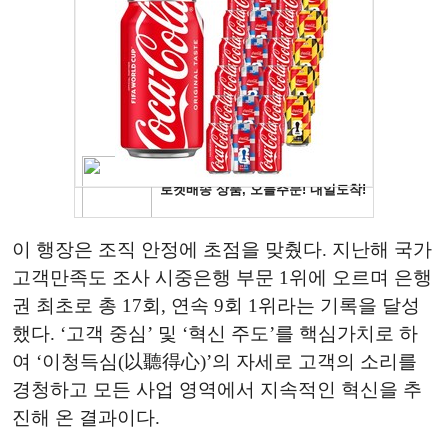
이 행장은 조직 안정에 초점을 맞췄다. 지난해
국가
고객만족도 조사 시중은행 부문 1위에 오르며 은행
권 최초로 총 1
7
회, 연속
9
회 1위라는 기록을 달성
했다.
‘
고객
중심
’
및
‘
혁신 주도
’
를 핵심가치로 하
여
‘
이청득심(
以聽得心
)
’
의 자세로 고객의 소리를
경청하고 모든 사업 영역에서 지속적인 혁신을 추
진해 온 결과이다.