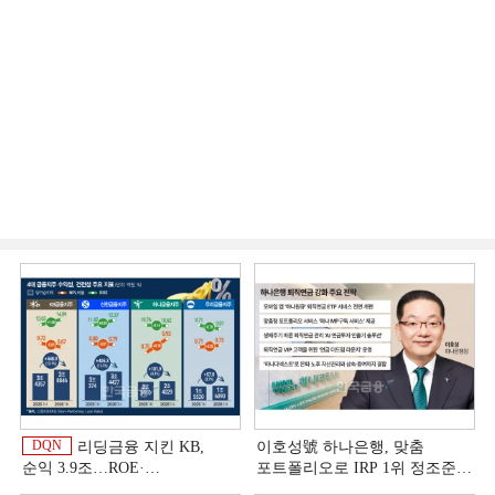
DQN
리딩금융 지킨 KB,
이호성號 하나은행, 맞춤
순익 3.9조…ROE·
포트폴리오로 IRP 1위 정조준
비용효율성까지 선두 [2026
[은행권 연금 방어전]
이