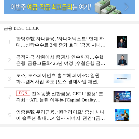
금융 BEST CLICK
함영주號 하나금융, '하나더넥스트‘ 연계 확
1
대…신탁수수료 2배 증가 효과 [금융 시니어
비즈니스 돋보기]
공적자금 상환에서 증권사 인수까지…수협
2
은행 '금융그룹화' 25년 여정 [수협은행 금융
그룹의 꿈①]
토스, 토스페이먼츠 흡수해 페이·PG 일원
3
화…결제사업 속도 [토스 결제사업 재편]
DQN
진옥동號 신한금융, CET1 ‘활용’ 본
4
격화···AT1 늘린 이유는 [Capital Quality
Review]
임종룡號 우리금융, ‘원더라이프’ 중심 시니
5
어 솔루션 확대…계열사 시너지 '관건' [금융
시니어 비즈니스 돋보기]