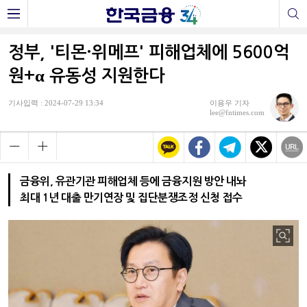
정부, '티몬·위메프' 피해업체에 5600억
원+α 유동성 지원한다
기사입력 : 2024-07-29 13:34
이용우 기자
lee@fntimes.com
금융위, 유관기관 피해업체 등에 금융지원 방안 내놔
최대 1년 대출 만기연장 및 집단분쟁조정 신청 접수