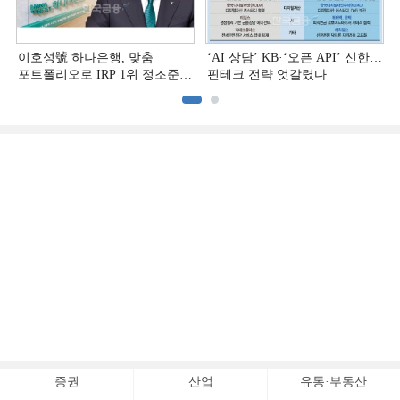
이호성號 하나은행, 맞춤
‘AI 상담’ KB·‘오픈 API’ 신한…
포트폴리오로 IRP 1위 정조준
핀테크 전략 엇갈렸다
[은행권 연금 방어전]
증권
산업
유통·부동산