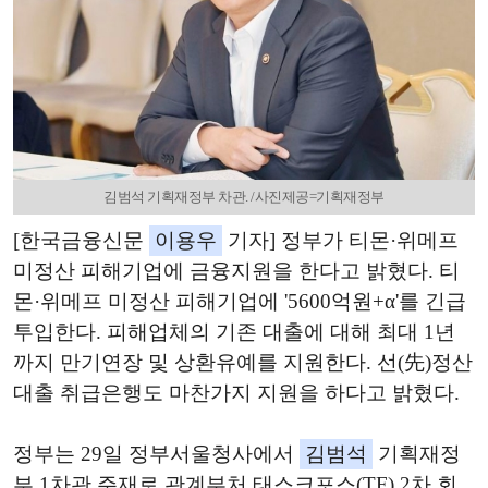
김범석 기획재정부 차관. /사진제공=기획재정부
[한국금융신문
이용우
기자] 정부가 티몬·위메프
미정산 피해기업에 금융지원을 한다고 밝혔다. 티
몬·위메프 미정산 피해기업에 '5600억원+α'를 긴급
투입한다. 피해업체의 기존 대출에 대해 최대 1년
까지 만기연장 및 상환유예를 지원한다. 선(先)정산
대출 취급은행도 마찬가지 지원을 하다고 밝혔다.
정부는 29일 정부서울청사에서
김범석
기획재정
부 1차관 주재로 관계부처 태스크포스(TF) 2차 회