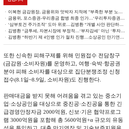
이복현 금감원장, 금융위와 엇박자 지적에 "부족한 부분 노력하겠다"
금융위, 포스증권-우리종금 합병 최종 인가…‘우리투자증권’ 내달 출범 [우리투자증권 부활]
‘삼부토건 주가조작’ 도마 위로…김병환 “개별 사안 판단하기 일러” [금융위원장 인사청문회]
김병환 “금투세, 자본시장에 부정적…‘부자감세’ 아닌 ‘투자자 감세’” [금융위원장 인사청문회]
김병환 “하반기 제 4인뱅 인가 절차 진행…소상공인 만기연장 검토” [금융위원장 인사청문회]
또한 신속한 피해구제를 위해 민원접수 전담창구
(금감원·소비자원)를 운영하고, 여행·숙박·항공권
분야 피해 소비자를 대상으로 집단분쟁조정 신청
접수(8.1일~8.9일, 소비자원)도 진행한다.
판매대금을 받지 못해 어려움을 겪고 있는 중소기
업·소상공인을 대상으로 중진공·소진공을 통한 긴
급경영안정자금 2000억원, 신보·기은 협약프로그
램 3000억원을 포함해 총 5600억원+α 규모의 유동
성을 투입하고, 대출 만기연장 및 기술보증지원을