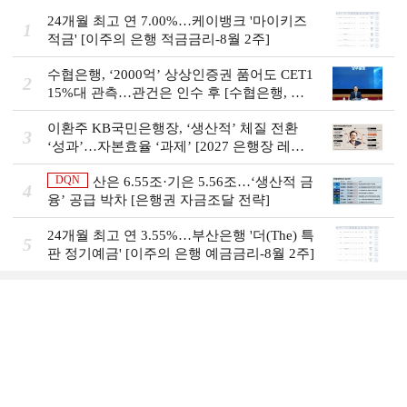
24개월 최고 연 7.00%…케이뱅크 '마이키즈
1
적금' [이주의 은행 적금금리-8월 2주]
수협은행, ‘2000억’ 상상인증권 품어도 CET1
2
15%대 관측…관건은 인수 후 [수협은행, 금
융그룹의 꿈②]
이환주 KB국민은행장, ‘생산적’ 체질 전환
3
‘성과’…자본효율 ‘과제’ [2027 은행장 레이
스 개막]
DQN
산은 6.55조·기은 5.56조…‘생산적 금
4
융ʼ 공급 박차 [은행권 자금조달 전략]
24개월 최고 연 3.55%…부산은행 '더(The) 특
5
판 정기예금' [이주의 은행 예금금리-8월 2주]