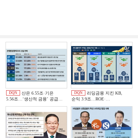
DQN
DQN
산은 6.55조·기은
리딩금융 지킨 KB,
5.56조…‘생산적 금융ʼ 공급
순익 3.9조…ROE·
박차 [은행권 자금조달 전략]
비용효율성까지 선두 [2026
상반기 금융 리그테이블]
[