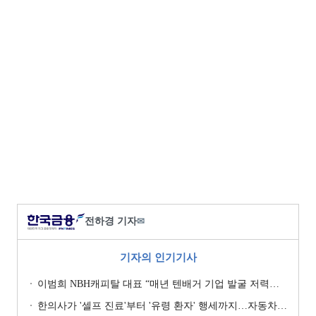
전하경 기자
✉
기자의 인기기사
이범희 NBH캐피탈 대표 “매년 텐배거 기업 발굴 저력…올해 ROE 20% 목표”
한의사가 '셀프 진료'부터 '유령 환자' 행세까지…자동차보험 악용 심각 [경상환자 8주룰 도입 초읽기]