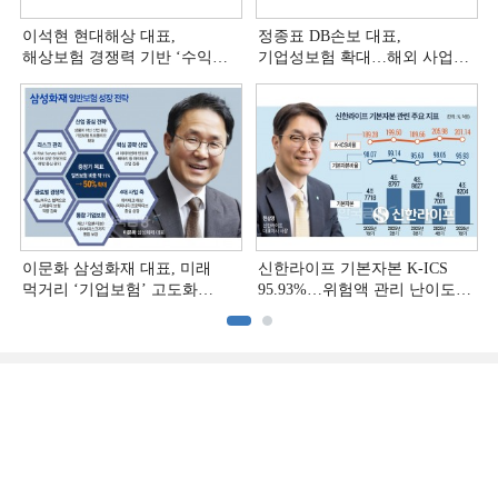
이석현 현대해상 대표,
정종표 DB손보 대표,
해상보험 경쟁력 기반 ‘수익
기업성보험 확대…해외 사업
다변화ʼ [손보사 일반보험 전략
다변화 [손보사 일반보험 전략
(3)]
(2)]
이문화 삼성화재 대표, 미래
신한라이프 기본자본 K-ICS
먹거리 ‘기업보험’ 고도화
95.93%…위험액 관리 난이도
[손보사 일반보험 전략 (1)]
상승 [보험사 기본자본 점검]