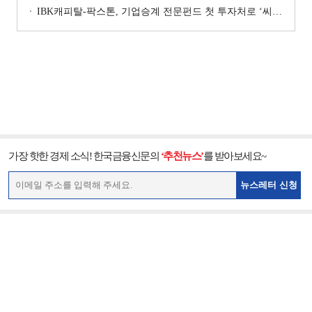
IBK캐피탈-팍스톤, 기업승계 전문펀드 첫 투자처로 ‘씨엠디기술단’ 낙점 [캐피탈사 돋보기]
가장 핫한 경제 소식! 한국금융신문의
‘추천뉴스’
를 받아보세요~
뉴스레터 신청