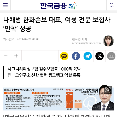
나채범 한화손보 대표, 여성 전문 보험사
‘안착’ 성공
기사입력 : 2024-07-29 00:00
전하경 기자
ceciplus7@fntimes.com
시그니처여성보험 원수보험료 1000억 육박
펨테크연구소 산학 협력 씽크탱크 역할 톡톡
[한국금융신문 전하경 기자] 나채범 한화손해보험