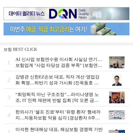
보험 BEST CLICK
AI 신사업 보험연수원 이사회 사실상 연기…
1
보험업계 "사업 타당성 검증 부족" [보험연수
원 AI사업 논란]
강병관 신한EZ손보 대표, 적자 개선·영업강
2
화 특명…하반기 성과 가시화 [진옥동호 신
한금융, 부스트업 점검]
“희망퇴직 아닌 구조조정”…라이나생명 노
3
조, IT 인력 재편에 반발 집회 [막 오른 금융
권 하투(夏鬪)]
한의사가 '셀프 진료'부터 '유령 환자' 행세까
4
지…자동차보험 악용 심각 [경상환자 8주룰
도입 초읽기]
이석현 현대해상 대표, 해상보험 경쟁력 기반
5