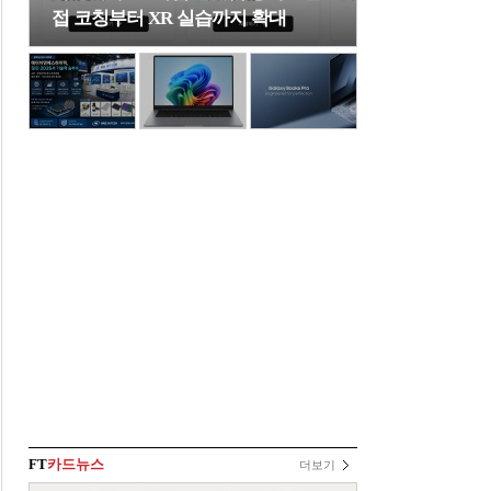
접 코칭부터 XR 실습까지 확대
FT
카드뉴스
더보기