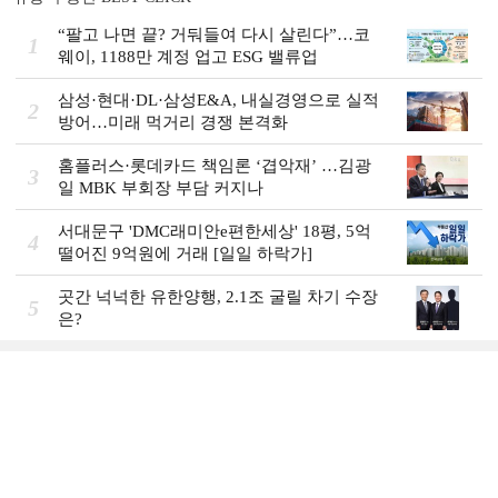
“팔고 나면 끝? 거둬들여 다시 살린다”…코
1
웨이, 1188만 계정 업고 ESG 밸류업
삼성·현대·DL·삼성E&A, 내실경영으로 실적
2
방어…미래 먹거리 경쟁 본격화
홈플러스·롯데카드 책임론 ‘겹악재’ …김광
3
일 MBK 부회장 부담 커지나
서대문구 'DMC래미안e편한세상' 18평, 5억
4
떨어진 9억원에 거래 [일일 하락가]
곳간 넉넉한 유한양행, 2.1조 굴릴 차기 수장
5
은?