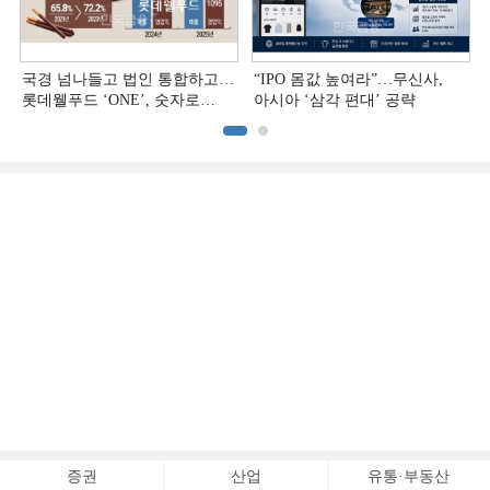
국경 넘나들고 법인 통합하고…
“IPO 몸값 높여라”…무신사,
롯데웰푸드 ‘ONE’, 숫자로
아시아 ‘삼각 편대’ 공략
증명하다
증권
산업
유통·부동산