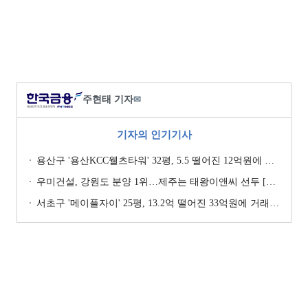
주현태 기자
✉
기자의 인기기사
용산구 '용산KCC웰츠타워' 32평, 5.5 떨어진 12억원에 거래 [일일 하락가]
우미건설, 강원도 분양 1위…제주는 태왕이앤씨 선두 [이 지역 분양왕-강원·제주]
서초구 '메이플자이' 25평, 13.2억 떨어진 33억원에 거래 [일일 하락가]