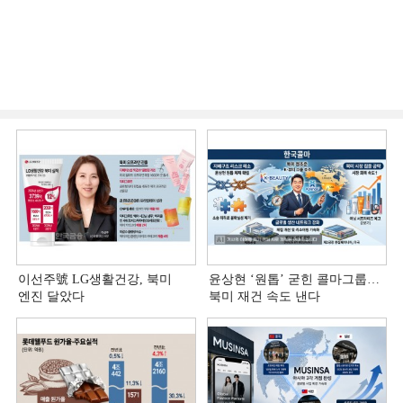
이선주號 LG생활건강, 북미
윤상현 ‘원톱ʼ 굳힌 콜마그룹…
엔진 달았다
북미 재건 속도 낸다