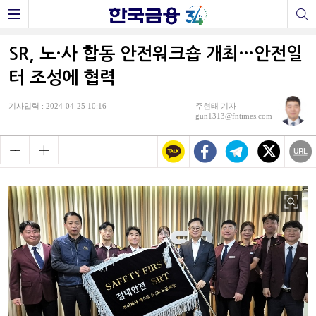
SR, 노·사 합동 안전워크숍 개최…안전일
터 조성에 협력
기사입력 : 2024-04-25 10:16
주현태 기자
gun1313@fntimes.com