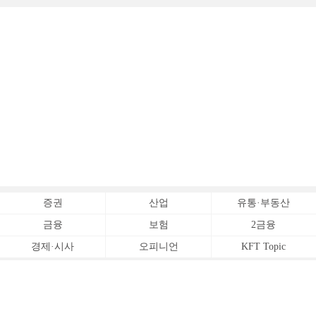
증권
산업
유통·부동산
금융
보험
2금융
경제·시사
오피니언
KFT Topic
전체서비스
Copyrightⓒ
한국금융신문 All Rights Reserved.