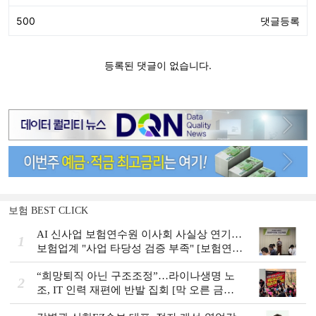
보험 BEST CLICK
AI 신사업 보험연수원 이사회 사실상 연기…
1
보험업계 "사업 타당성 검증 부족" [보험연수
원 AI사업 논란]
“희망퇴직 아닌 구조조정”…라이나생명 노
2
조, IT 인력 재편에 반발 집회 [막 오른 금융
권 하투(夏鬪)]