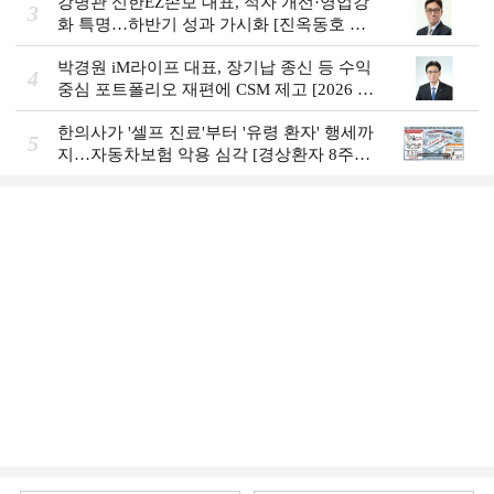
강병관 신한EZ손보 대표, 적자 개선·영업강
3
화 특명…하반기 성과 가시화 [진옥동호 신
한금융, 부스트업 점검]
박경원 iM라이프 대표, 장기납 종신 등 수익
4
중심 포트폴리오 재편에 CSM 제고 [2026 금
융사 상반기 실적]
한의사가 '셀프 진료'부터 '유령 환자' 행세까
5
지…자동차보험 악용 심각 [경상환자 8주룰
도입 초읽기]