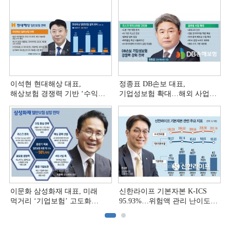
이석현 현대해상 대표,
정종표 DB손보 대표,
해상보험 경쟁력 기반 ‘수익
기업성보험 확대…해외 사업
다변화ʼ [손보사 일반보험 전략
다변화 [손보사 일반보험 전략
(3)]
(2)]
이문화 삼성화재 대표, 미래
신한라이프 기본자본 K-ICS
먹거리 ‘기업보험’ 고도화
95.93%…위험액 관리 난이도
[손보사 일반보험 전략 (1)]
상승 [보험사 기본자본 점검]