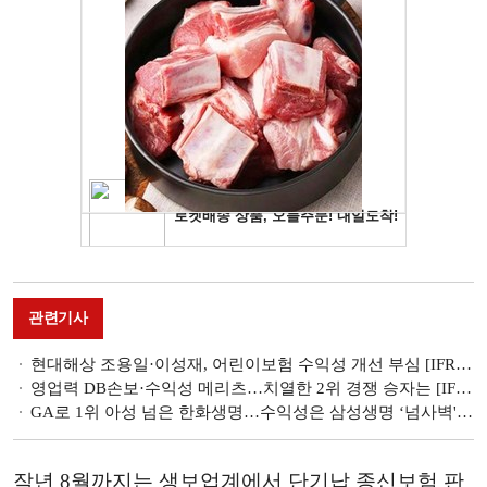
관련기사
현대해상 조용일·이성재, 어린이보험 수익성 개선 부심 [IFRS17 발 보험사 선두 경쟁 ③]
영업력 DB손보·수익성 메리츠…치열한 2위 경쟁 승자는 [IFRS17 발 보험사 선두 경쟁 ②]
GA로 1위 아성 넘은 한화생명…수익성은 삼성생명 ‘넘사벽' [IFRS17 발 보험사 선두 경쟁 ①]
작년 8월까지는 생보업계에서 단기납 종신보험 판