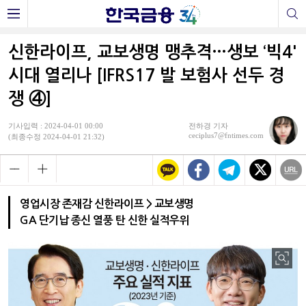
신한라이프, 교보생명 맹추격…생보 ‘빅4'
시대 열리나 [IFRS17 발 보험사 선두 경
쟁 ④]
기사입력 : 2024-04-01 00:00
전하경 기자
ceciplus7@fntimes.com
(최종수정 2024-04-01 21:32)
영업시장 존재감 신한라이프 > 교보생명
GA 단기납 종신 열풍 탄 신한 실적우위