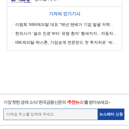
기자의 인기기사
이범희 NBH캐피탈 대표 “매년 텐배거 기업 발굴 저력…올해 ROE 20% 목표”
한의사가 '셀프 진료'부터 '유령 환자' 행세까지…자동차보험 악용 심각 [경상환자 8주룰 도입 초읽기]
IBK캐피탈-팍스톤, 기업승계 전문펀드 첫 투자처로 ‘씨엠디기술단’ 낙점 [캐피탈사 돋보기]
가장 핫한 경제 소식! 한국금융신문의
‘추천뉴스’
를 받아보세요~
뉴스레터 신청