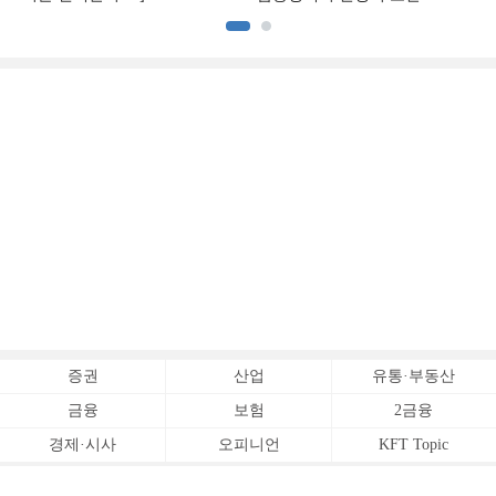
[김성민의 일본 위기 딥리뷰]
증권
산업
유통·부동산
금융
보험
2금융
경제·시사
오피니언
KFT Topic