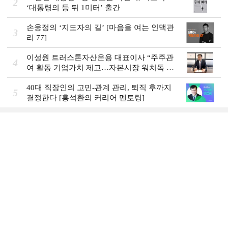
2
‘대통령의 등 뒤 1미터’ 출간
손웅정의 ‘지도자의 길’ [마음을 여는 인맥관
3
리 77]
이성원 트러스톤자산운용 대표이사 “주주관
4
여 활동 기업가치 제고…자본시장 워치독 역
할”
40대 직장인의 고민-관계 관리, 퇴직 후까지
5
결정한다 [홍석환의 커리어 멘토링]