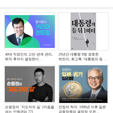
40대 직장인의 고민-관계 관리,
29년간 대통령 8명 경호한
퇴직 후까지 결정한다
박진이, 회고록 ‘대통령의 등 뒤
[홍석환의 커리어 멘토링]
1미터’ 출간
손웅정의 ‘지도자의 길’ [마음을
안정의 착각: 1999년 이후 일본
여는 인맥관리 77]
금융정책의 결정적 오판