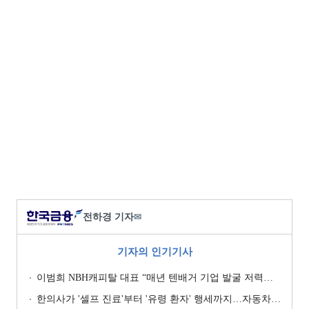
전하경 기자
✉
기자의 인기기사
이범희 NBH캐피탈 대표 “매년 텐배거 기업 발굴 저력…올해 ROE 20% 목표”
한의사가 '셀프 진료'부터 '유령 환자' 행세까지…자동차보험 악용 심각 [경상환자 8주룰 도입 초읽기]