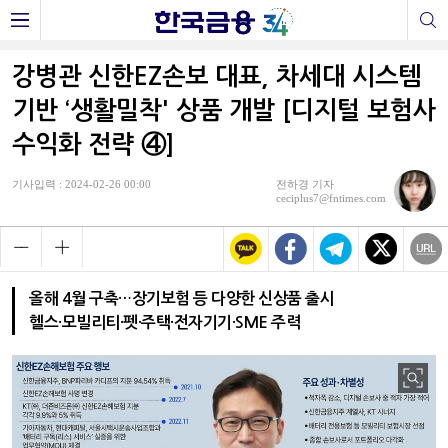
강병관 신한EZ손보 대표, 차세대 시스템
기반 ‘생활밀착' 상품 개발 [디지털 보험사
수익화 전략 ④]
기사입력 : 2024-02-26 00:00
전하경 기자
ceciplus7@fntimes.com
올해 4월 구축…장기보험 등 다양한 신상품 출시
헬스·모빌리티·펫·주택·전자기기·SME 주력