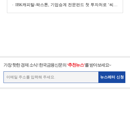
IBK캐피탈-팍스톤, 기업승계 전문펀드 첫 투자처로 ‘씨엠디기술단’ 낙점 [캐피탈사 돋보기]
가장 핫한 경제 소식! 한국금융신문의
‘추천뉴스’
를 받아보세요~
뉴스레터 신청