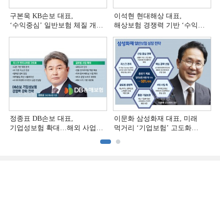
구본욱 KB손보 대표,
이석현 현대해상 대표,
‘수익중심ʼ 일반보험 체질 개선
해상보험 경쟁력 기반 ‘수익
[손보사 일반보험 전략 (4)]
다변화ʼ [손보사 일반보험 전략
(3)]
정종표 DB손보 대표,
이문화 삼성화재 대표, 미래
기업성보험 확대…해외 사업
먹거리 ‘기업보험’ 고도화
다변화 [손보사 일반보험 전략
[손보사 일반보험 전략 (1)]
(2)]