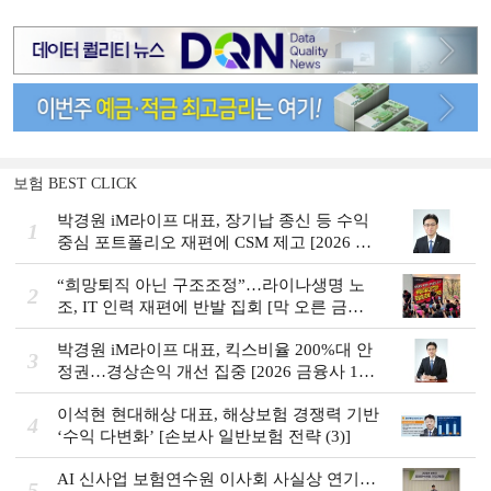
보험 BEST CLICK
박경원 iM라이프 대표, 장기납 종신 등 수익
1
중심 포트폴리오 재편에 CSM 제고 [2026 금
융사 상반기 실적]
“희망퇴직 아닌 구조조정”…라이나생명 노
2
조, IT 인력 재편에 반발 집회 [막 오른 금융
권 하투(夏鬪)]
박경원 iM라이프 대표, 킥스비율 200%대 안
3
정권…경상손익 개선 집중 [2026 금융사 1분
기 실적]
이석현 현대해상 대표, 해상보험 경쟁력 기반
4
‘수익 다변화ʼ [손보사 일반보험 전략 (3)]
AI 신사업 보험연수원 이사회 사실상 연기…
5