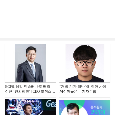
BGF리테일 민승배, 9조 매출
“개발 기간 절반”에 취한 사이
이끈 ‘편의점맨ʼ [CEO 포커스
게이머들은...[기자수첩]
(上)]