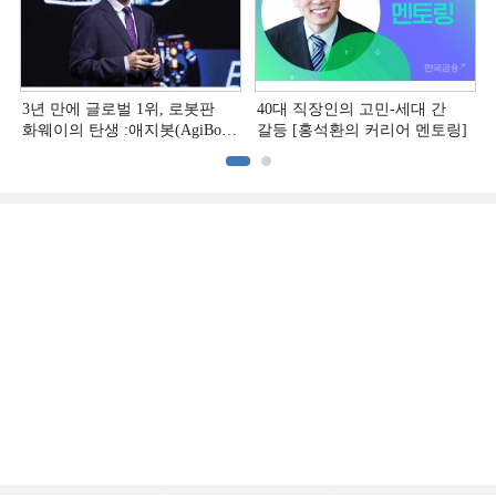
3년 만에 글로벌 1위, 로봇판
40대 직장인의 고민-세대 간
화웨이의 탄생 :애지봇(AgiBot·
갈등 [홍석환의 커리어 멘토링]
智元机器人)의 시대 [전병서의
中 첨단기업 리포트⑬]