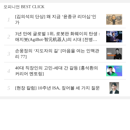
오피니언 BEST CLICK
[김의석의 단상] 왜 지금 ‘윤종규 리더십’인
1
가
3년 만에 글로벌 1위, 로봇판 화웨이의 탄생 :
2
애지봇(AgiBot·智元机器人)의 시대 [전병서
의 中 첨단기업 리포트⑬]
손웅정의 ‘지도자의 길’ [마음을 여는 인맥관
3
리 77]
40대 직장인의 고민-세대 간 갈등 [홍석환의
4
커리어 멘토링]
5
[현장 칼럼] 10주년 ISA, 짚어볼 세 가지 질문