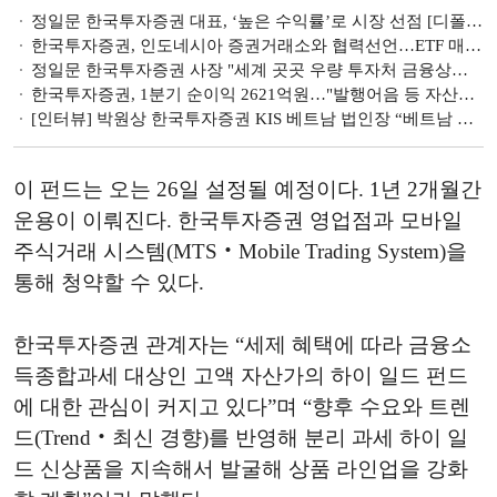
정일문 한국투자증권 대표, ‘높은 수익률’로 시장 선점 [디폴트옵션發 퇴직연금 지각변동 ②]
한국투자증권, 인도네시아 증권거래소와 협력선언…ETF 매매 활성화 추진
정일문 한국투자증권 사장 "세계 곳곳 우량 투자처 금융상품화해 고객에 제공"
한국투자증권, 1분기 순이익 2621억원…"발행어음 등 자산관리 견조" [금융사 2023 1분기 실적]
[인터뷰] 박원상 한국투자증권 KIS 베트남 법인장 “베트남 증시 성장 가능성 커…‘철저한 현지화’ 답”
이 펀드는 오는 26일 설정될 예정이다. 1년 2개월간
운용이 이뤄진다. 한국투자증권 영업점과 모바일
주식거래 시스템(MTS‧Mobile Trading System)을
통해 청약할 수 있다.
한국투자증권 관계자는 “세제 혜택에 따라 금융소
득종합과세 대상인 고액 자산가의 하이 일드 펀드
에 대한 관심이 커지고 있다”며 “향후 수요와 트렌
드(Trend‧최신 경향)를 반영해 분리 과세 하이 일
드 신상품을 지속해서 발굴해 상품 라인업을 강화