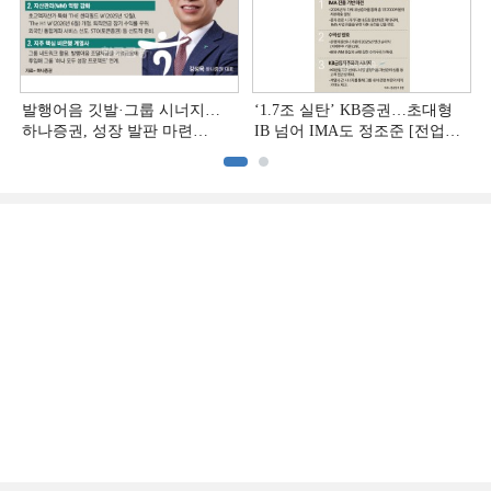
발행어음 깃발·그룹 시너지…
‘1.7조 실탄’ KB증권…초대형
하나증권, 성장 발판 마련
IB 넘어 IMA도 정조준 [전업계
[전업계 추격하는 은행계
추격하는 은행계 증권사 (2)]
증권사 (3)]