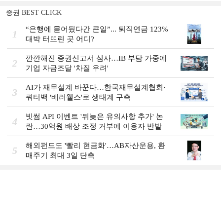
증권 BEST CLICK
“은행에 묻어뒀다간 큰일”... 퇴직연금 123%
1
대박 터뜨린 곳 어디?
깐깐해진 증권신고서 심사…IB 부담 가중에
2
기업 자금조달 '차질 우려'
AI가 재무설계 바꾼다…한국재무설계협회·
3
쿼터백 '베러웰스'로 생태계 구축
빗썸 API 이벤트 '뒤늦은 유의사항 추가' 논
4
란…30억원 배상 조정 거부에 이용자 반발
해외펀드도 '빨리 현금화'…AB자산운용, 환
5
매주기 최대 3일 단축