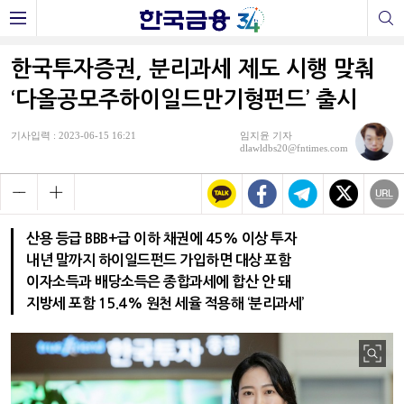
한국투자증권, 분리과세 제도 시행 맞춰
‘다올공모주하이일드만기형펀드’ 출시
기사입력 : 2023-06-15 16:21
임지윤 기자
dlawldbs20@fntimes.com
산용 등급 BBB+급 이하 채권에 45% 이상 투자
내년 말까지 하이일드펀드 가입하면 대상 포함
이자소득과 배당소득은 종합과세에 합산 안 돼
지방세 포함 15.4% 원천 세율 적용해 ‘분리과세’