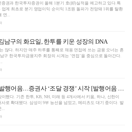
증권과 한국투자증권이 올해 1분기 호(好)실적을 예고하고 있다.특
 업계 최초로 분기 영업이익·순이익 1조원 돌파가 전망돼 1위를 탈환
연...
자
 김남구의 화요일, 한투를 키운 성장의 DNA
 많다. 하지만 매주 하루를 통째로 채용 면접에 쓰는 금융 오너는 흔
 김남구 한국투자금융지주 회장의 시계는 ‘면접’을 중심으로 돌아간다.
.
자
100조 시장 열린 발행어음…증권사 ‘조달 경쟁’ 시작 [발행어음 2.0 비교 분석 (2)]
이했다. 기존 한투, KB, NH, 미래 등 4개사에서 키움, 하나, 신한이
사로 확대됐다. 삼성이 9부 능선을 넘었고, 메리츠도 대기 중이다. 발
..
자