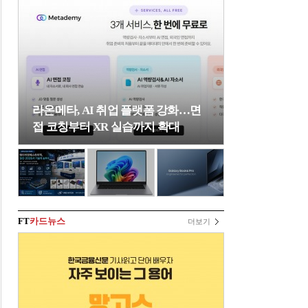
라온메타, AI 취업 플랫폼 강화…면
접 코칭부터 XR 실습까지 확대
FT
카드뉴스
더보기