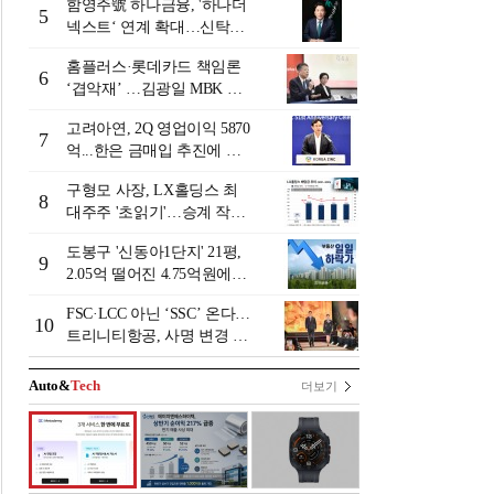
함영주號 하나금융, '하나더
5
넥스트‘ 연계 확대…신탁수
수료 2배 증가 효과 [금융 시
홈플러스·롯데카드 책임론
니어 비즈니스 돋보기]
6
‘겹악재’ …김광일 MBK 부
회장 부담 커지나
고려아연, 2Q 영업이익 5870
7
억...한은 금매입 추진에 주
가 상승세
구형모 사장, LX홀딩스 최
8
대주주 '초읽기'…승계 작업
막바지?
도봉구 '신동아1단지' 21평,
9
2.05억 떨어진 4.75억원에
거래 [일일 하락가]
FSC·LCC 아닌 ‘SSC’ 온다…
10
트리니티항공, 사명 변경 넘
어 사업모델 전환 선언
Auto&
Tech
더보기