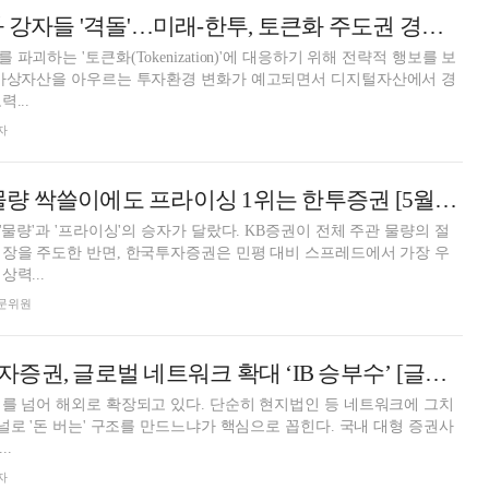
자산 발굴·구조화 강자들 '격돌'…미래-한투, 토큰화 주도권 경쟁 [증권사 '토큰화 생태계' 전략지도 (1)]
파괴하는 '토큰화(Tokenization)'에 대응하기 위해 전략적 행보를 보
 가상자산을 아우르는 투자환경 변화가 예고되면서 디지털자산에서 경
...
자
[DCM] KB증권 물량 싹쓸이에도 프라이싱 1위는 한투증권 [5월 리뷰②]
'물량'과 '프라이싱'의 승자가 달랐다. KB증권이 전체 주관 물량의 절
장을 주도한 반면, 한국투자증권은 민평 대비 스프레드에서 가장 우
력...
 전문위원
김성환號 한국투자증권, 글로벌 네트워크 확대 ‘IB 승부수’ [글로벌 선발대 빅5 증권사 (2)]
를 넘어 해외로 확장되고 있다. 단순히 현지법인 등 네트워크에 그치
채널로 '돈 버는' 구조를 만드느냐가 핵심으로 꼽힌다. 국내 대형 증권사
..
자