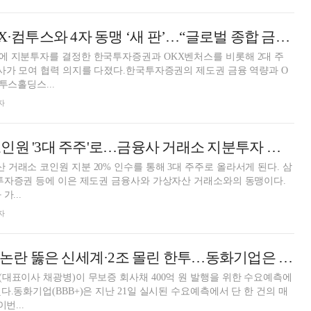
코인원, 한투·OKX·컴투스와 4자 동맹 ‘새 판’…“글로벌 종합 금융 플랫폼 도약 목표”
에 지분투자를 결정한 한국투자증권과 OKX벤처스를 비롯해 2대 주
사가 모여 협력 의지를 다졌다.한국투자증권의 제도권 금융 역량과 O
투스홀딩스...
자
한국투자증권, 코인원 '3대 주주'로…금융사 거래소 지분투자 확산
거래소 코인원 지분 20% 인수를 통해 3대 주주로 올라서게 된다. 삼
투자증권 등에 이은 제도권 금융사와 가상자산 거래소와의 동맹이다.
가...
자
[DCM] 스타벅스 논란 뚫은 신세계·2조 몰린 한투…동화기업은 '전액 미매각'
대표이사 채광병)이 무보증 회사채 400억 원 발행을 위한 수요예측에
.동화기업(BBB+)은 지난 21일 실시된 수요예측에서 단 한 건의 매
번...