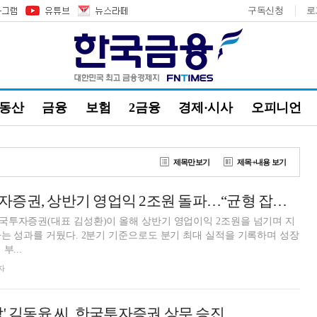
구독신청
로
부동산
금융
보험
2금융
경제·시사
오피니언
제목만보기
제목+내용 보기
김성환號 한국투자증권, 상반기 영업익 2조원 돌파…“균형 잡힌 수익구조 주효” [금융사 2026 상반기 실적]
국투자증권(대표 김성환)이 올해 상반기 영업이익 2조원을 넘기며 지
는 성과를 거뒀다. 2분기 기준으로도 분기 최대 실적을 기록하며 성장
부...
자
남' 김동윤 씨, 한국투자증권 상무 승진