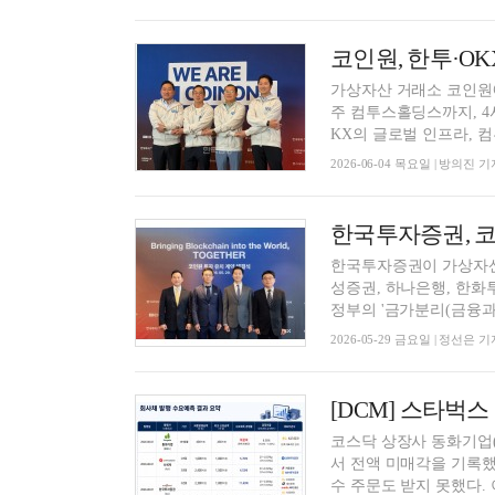
가상자산 거래소 코인원
주 컴투스홀딩스까지, 4
KX의 글로벌 인프라, 컴
2026-06-04 목요일 | 방의진 기
한국투자증권이 가상자산 
성증권, 하나은행, 한화
정부의 '금가분리(금융과 
2026-05-29 금요일 | 정선은 기
코스닥 상장사 동화기업(
서 전액 미매각을 기록했다
수 주문도 받지 못했다. 이