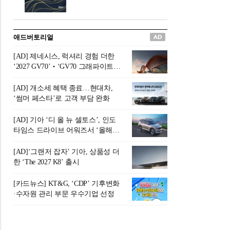
버려야 하는 곳'이라 묘사했다.
원칙으로 서다』를 펴냈다.정
오늘날 많은 이가 은퇴를 지옥
통 관료 출신으로 한국 금융의
이라 부르며 절망하지만, 김경
주요 변곡점마다 중요한 역할
애드버토리얼
록 고문은 새로운 시각을 제시
을 하고 금융 경영인으로서 큰
한다. 은퇴 후 60대를 전후한 1
족적을 남긴 김 전 회장이 후배
[AD] 제네시스, 럭셔리 경험 더한
0년의 과도기는 지옥이 아니라
세대에게 전하는 삶의 조언을
‘2027 GV70’‧‘GV70 그래파이트’
정화와 성장의 공간인 ‘은퇴연
담은 인생 노트다.『물처럼 흐
출시
옥(Purgatory)’이라는 것이다.
르고 원칙으로 서다』는 단순
[AD] 개소세 혜택 종료…현대차,
연옥은 고통스럽지만 끝이 있
한 자서전을 넘어, 실패를 두려
‘썸머 페스타’로 고객 부담 완화
으며, 준비를 통해 천국으로 나
워하지 않는 용기와 자신에 대
아갈 수 있는 희망의 장소라고
한 믿음이 어떻게 삶을 풍요롭
[AD] 기아 ‘디 올 뉴 셀토스’, 인도
말한
게 만드는지를 보여주는 지혜
타임스 드라이브 어워즈서 ‘올해의
의 보고로 평가된다.김용환 전
SUV’ 선정
회장은 “인생의 목표가 크더라
[AD]‘그랜저 잡자’ 기아, 상품성 더
도 조급해하지 말고 작은 것부
한 ‘The 2027 K8’ 출시
터 하나 하나 성취해 나가
라”고 조언한다. 뼈아픈 실패
[카드뉴스] KT&G, ‘CDP’ 기후변화
조차 성공의 뼈대가 된다는 긍
·수자원 관리 부문 우수기업 선정
정적인 마음으로