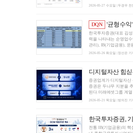
2026-05-27 수요일 | 두경우
'균형수익' 한국투
DQN
한국투자증권(대표 김성환
력을 나타내는 순영업수익
관리), IB(기업금융), 운용
2026-05-26 화요일 | 정선은 기
증권업계가 디지털자산 
증권은 두나무 지분을 
된다.미래에셋그룹 계열 미
2026-05-21 목요일 | 방의진 기
전통 IB(기업금융)의 