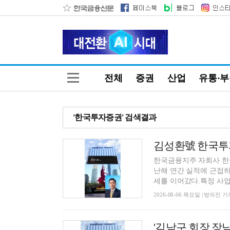
전체
증권
산업
유통·
'한국투자증권' 검색결과
한국금융지주 자회사 한
난해 연간 실적에 근접하
세를 이어갔다.특정 사업 
2026-08-06 목요일 | 방의진 기
'김남구 회장 장