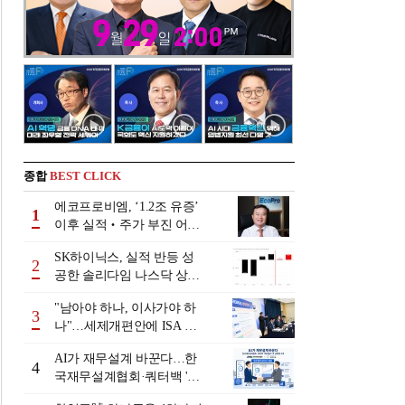
종합
BEST CLICK
에코프로비엠, ‘1.2조 유증’
1
이후 실적‧주가 부진 어쩌
나
SK하이닉스, 실적 반등 성
2
공한 솔리다임 나스닥 상장
검토
"남아야 하나, 이사가야 하
3
나"…세제개편안에 ISA 투
자자 셈법 복잡
AI가 재무설계 바꾼다…한
4
국재무설계협회·쿼터백 '베
러웰스'로 생태계 구축