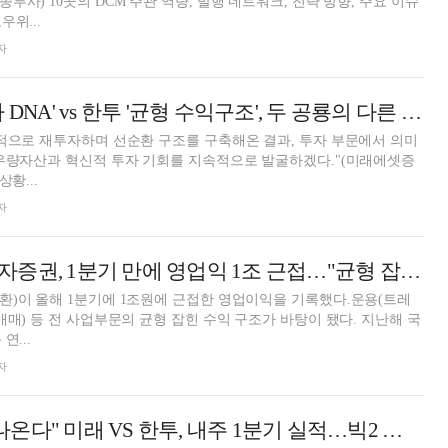
사) 10곳의 DCM 주관 역량, 발행 네트워크, 전략 방향, 주요 이슈
위...
자
미래 '글로벌 투자 DNA' vs 한투 '균형 수익구조', 두 공룡의 다른 전술 [금융사 2026 1분기 실적]
적으로 재투자하며 선순환 구조를 구축해온 결과, 투자 부문에서 의미
 우량자산과 혁신적 투자 기회를 지속적으로 발굴하겠다."(미래에셋증
황...
자
김성환號 한국투자증권, 1분기 만에 영업익 1조 근접…"균형 잡힌 수익구조 기반 성장" [금융사 2026 1분기 실적]
)이 올해 1분기에 1조원에 근접한 영업이익을 기록했다.운용(트레
매매) 등 전 사업부문의 균형 잡힌 수익 구조가 바탕이 됐다. 지난해 국
연...
자
"분기 '1조 클럽' 나온다" 미래 VS 한투, 내주 1분기 실적…빅2 증권사 연간 1등 경쟁