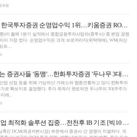
 전문위원
자증권 순영업수익 1위…키움증권 ROE 선두 [2026 1분기 리그테이블 (1) 수익성]
)이 올해 1분기 실적에서 종합금융투자사업자(종투사) 중 본업 경쟁
이 가장 컸다. 순영업수익은 크게 브로커리지(위탁매매), WM(자산
(트...
자
디지털자산 힘싣는 증권사들 '동맹'…한화투자증권 '두나무 3대주주'로
산업 선점 등을 위해 가상자산 거래소와 합종연횡하고 있다.한화투자
추가로 확보키로 결정했다. 추가 취득이 완료되면 두나무의 3대주주가
래...
자
한국투자증권, 기업 최적화 솔루션 집중…전천후 IB 기조 [빅10 증권사 DCM 지형도 (3)]
핵심축인 DCM(채권자본시장) 부문에서 증권사 간 경쟁이 치열하다. 국