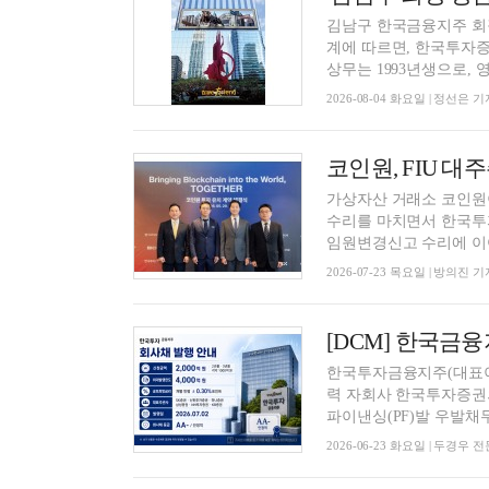
김남구 한국금융지주 회
계에 따르면, 한국투자증권은 최근 인사에서 김동윤 씨를 기획담당 상무로 
상무는 1993년생으로, 영국
2026-08-04 화요일 | 정선은 기
코인원, FIU 
가상자산 거래소 코인원
수리를 마치면서 한국투자
임원변경신고 수리에 이어,
2026-07-23 목요일 | 방의진 기
한국투자금융지주(대표이사
력 자회사 한국투자증권
파이낸싱(PF)발 우발채무와
2026-06-23 화요일 | 두경우