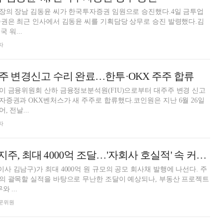
장의 장남 김동윤 씨가 한국투자증권 임원으로 승진했다.4일 금투업
승진 발령했다.김
 워...
자
대주주 변경신고 수리 완료…한투·OKX 주주 합류
이 금융위원회 산하 금융정보분석원(FIU)으로부터 대주주 변경 신고
증권과 OKX벤처스가 새 주주로 합류했다.코인원은 지난 6월 26일
 전날...
자
[DCM] 한국금융지주, 최대 4000억 조달…'자회사 호실적' 속 커지는 '차입 부담'
 김남구)가 최대 4000억 원 규모의 공모 회사채 발행에 나선다. 주
의 괄목할 실적을 바탕으로 무난한 조달이 예상되나, 부동산 프로젝트
 ...
 전문위원