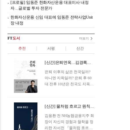
[프로필] 임동준 한화자산운용 대표이사 내정
자…글로벌 투자 전문가
한화자산운용 신임 대표에 임동준 전략사업Unit
장 내정
FT
도서
더보기
추천
서평
신간
[신간]은퇴연옥…김경록의 은퇴 후 삶의 나침반
은퇴 이후의 삶은 천국일까?
아니면 지옥일까? 은퇴 후 60
대 전후 10년은 천국도 지옥도
아닌 '연옥'이라 개념이 등장해
화제를 모으고 있다.투자 전문
가이자 은퇴연구소장으로서의
[신간] 물처럼 흐르고 원칙으로 서다…김용환의 통찰을 담다
은퇴 설계를 가이드해 온 김경
록 옵투스자산운용의 고문이
김용환 전 NH농협금융지주 회
신간 『은퇴연옥』을 내놓았
장이 자신의 경험과 철학을 정
다.단테는 지옥을 '모든 희망을
리한 자서전 『물처럼 흐르고