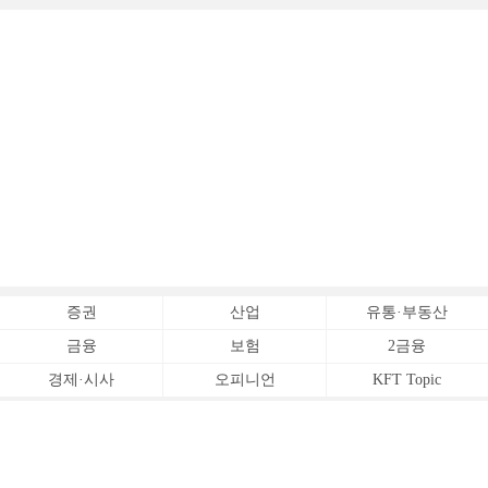
증권
산업
유통·부동산
금융
보험
2금융
경제·시사
오피니언
KFT Topic
전체서비스
Copyrightⓒ
한국금융신문 All Rights Reserved.