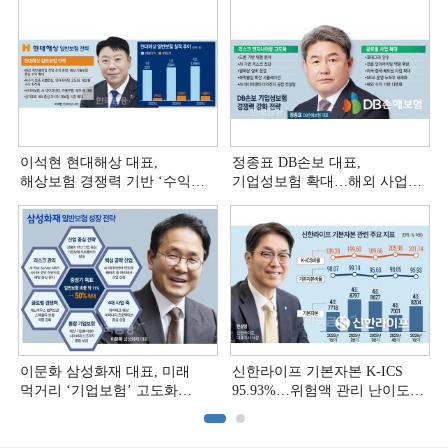
이석현 현대해상 대표,
정종표 DB손보 대표,
해상보험 경쟁력 기반 ‘수익
기업성보험 확대…해외 사업
다변화ʼ [손보사 일반보험 전략
다변화 [손보사 일반보험 전략
(3)]
(2)]
이문화 삼성화재 대표, 미래
신한라이프 기본자본 K-ICS
먹거리 ‘기업보험’ 고도화
95.93%…위험액 관리 난이도
[손보사 일반보험 전략 (1)]
상승 [보험사 기본자본 점검]