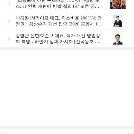
“희망퇴직 아닌 구조조정”…라이나생명 노
3
조, IT 인력 재편에 반발 집회 [막 오른 금융
권 하투(夏鬪)]
박경원 iM라이프 대표, 킥스비율 200%대 안
4
정권…경상손익 개선 집중 [2026 금융사 1분
기 실적]
강병관 신한EZ손보 대표, 적자 개선·영업강
5
화 특명…하반기 성과 가시화 [진옥동호 신
한금융, 부스트업 점검]