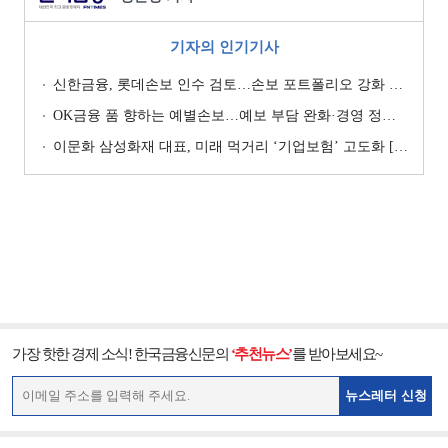
기자의 인기기사
신한금융, 롯데손보 인수 검토…손보 포트폴리오 강화 승부수 [보험사 M&A 지형도]
OK금융 품 향하는 예별손보…예보 부담 완화·경영 정상화 기대 [예별손보 새 주인 찾기 ④]
이문화 삼성화재 대표, 미래 먹거리 ‘기업보험’ 고도화 [손보사 일반보험 전략 (1)]
가장 핫한 경제 소식! 한국금융신문의
‘추천뉴스’
를 받아보세요~
뉴스레터 신청