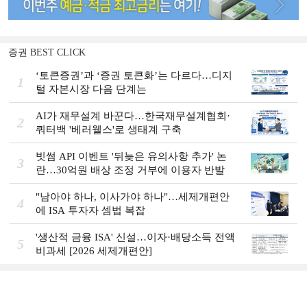
증권 BEST CLICK
‘토큰증권’과 ‘증권 토큰화’는 다르다…디지
1
털 자본시장 다음 단계는
AI가 재무설계 바꾼다…한국재무설계협회·
2
쿼터백 '베러웰스'로 생태계 구축
빗썸 API 이벤트 '뒤늦은 유의사항 추가' 논
3
란…30억원 배상 조정 거부에 이용자 반발
"남아야 하나, 이사가야 하나"…세제개편안
4
에 ISA 투자자 셈법 복잡
'생산적 금융 ISA' 신설…이자·배당소득 전액
5
비과세 [2026 세제개편안]