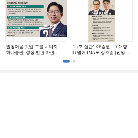
발행어음 깃발·그룹 시너지…
‘1.7조 실탄’ KB증권…초대형
하나증권, 성장 발판 마련
IB 넘어 IMA도 정조준 [전업계
[전업계 추격하는 은행계
추격하는 은행계 증권사 (2)]
증권사 (3)]