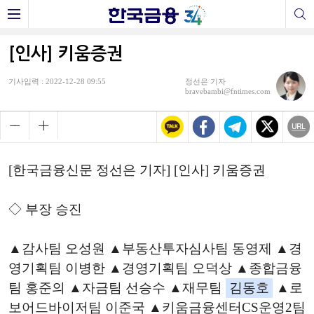
[인사] 키움증권
기사입력 : 2022-12-28 09:55
정선은 기자
bravebambi@fntimes.com
[한국금융신문 정선은 기자] [인사] 키움증권
◇ 부장 승진
▲감사팀 오성원 ▲부동산투자심사팀 동영제 ▲경
영기획팀 이병한 ▲경영기획팀 오덕상 ▲종합금융
팀 홍준의 ▲자금팀 선승수 ▲재무팀
김동호
▲로
보어드바이저팀 이준국 ▲키움금융센터CS운영2팀