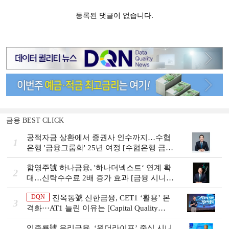
금융 BEST CLICK
공적자금 상환에서 증권사 인수까지…수협
1
은행 '금융그룹화' 25년 여정 [수협은행 금융
그룹의 꿈①]
함영주號 하나금융, '하나더넥스트‘ 연계 확
2
대…신탁수수료 2배 증가 효과 [금융 시니어
비즈니스 돋보기]
DQN
진옥동號 신한금융, CET1 ‘활용’ 본
3
격화···AT1 늘린 이유는 [Capital Quality
Review]
임종룡號 우리금융, ‘원더라이프’ 중심 시니