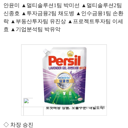
안윤미 ▲멀티솔루션1팀 박미선 ▲멀티솔루션2팀
신종호 ▲투자금융2팀 채도병 ▲인수금융1팀 손환
락 ▲부동산투자팀 유진상 ▲프로젝트투자팀 이세
효 ▲기업분석팀 박유악
◇ 차장 승진