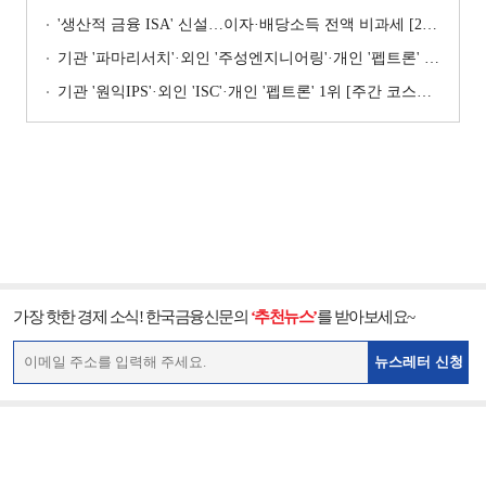
'생산적 금융 ISA' 신설…이자·배당소득 전액 비과세 [2026 세제개편안]
기관 '파마리서치'·외인 '주성엔지니어링'·개인 '펩트론' 1위 [주간 코스닥 순매수- 2026년 7월27일~7월31일]
기관 '원익IPS'·외인 'ISC'·개인 '펩트론' 1위 [주간 코스닥 순매수- 2026년 7월6일~7월10일]
가장 핫한 경제 소식! 한국금융신문의
‘추천뉴스’
를 받아보세요~
뉴스레터 신청