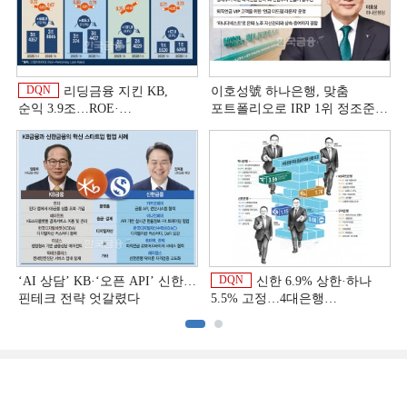
DQN
리딩금융 지킨 KB,
이호성號 하나은행, 맞춤
순익 3.9조…ROE·
포트폴리오로 IRP 1위 정조준
비용효율성까지 선두 [2026
[은행권 연금 방어전]
이
상반기 금융 리그테이블]
DQN
‘AI 상담’ KB·‘오픈 API’ 신한…
신한 6.9% 상한·하나
핀테크 전략 엇갈렸다
5.5% 고정…4대은행
중금리대출 승부수
이