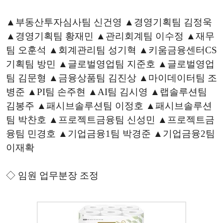
▲부동산투자심사팀 신건영 ▲경영기획팀 김정욱
▲경영기획팀 황재민 ▲관리회계팀 이수정 ▲재무
팀 오훈석 ▲회계관리팀 성기혁 ▲키움금융센터CS
기획팀 방민 ▲글로벌영업팀 지준호 ▲글로벌영업
팀 김문형 ▲금융상품팀 김진상 ▲마이데이터팀 조
병준 ▲PI팀 손주현 ▲AI팀 김시영 ▲랩솔루션팀
김봉주 ▲패시브솔루션팀 이정호 ▲패시브솔루션
팀 박찬호 ▲프로젝트금융팀 신성민 ▲프로젝트금
융팀 민경호 ▲기업금융1팀 박경준 ▲기업금융2팀
이재확
◇ 임원 업무분장 조정