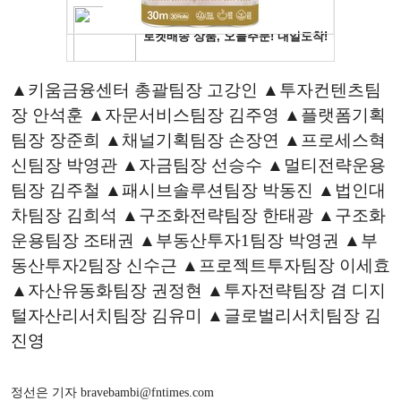
▲키움금융센터 총괄팀장 고강인 ▲투자컨텐츠팀
장 안석훈 ▲자문서비스팀장 김주영 ▲플랫폼기획
팀장 장준희 ▲채널기획팀장 손장연 ▲프로세스혁
신팀장 박영관 ▲자금팀장 선승수 ▲멀티전략운용
팀장 김주철 ▲패시브솔루션팀장 박동진 ▲법인대
차팀장 김희석 ▲구조화전략팀장 한태광 ▲구조화
운용팀장 조태권 ▲부동산투자1팀장 박영권 ▲부
동산투자2팀장 신수근 ▲프로젝트투자팀장 이세효
▲자산유동화팀장 권정현 ▲투자전략팀장 겸 디지
털자산리서치팀장 김유미 ▲글로벌리서치팀장 김
진영
정선은 기자 bravebambi@fntimes.com