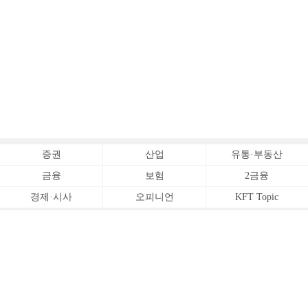
증권
산업
유통·부동산
금융
보험
2금융
경제·시사
오피니언
KFT Topic
전체서비스
Copyrightⓒ
한국금융신문 All Rights Reserved.