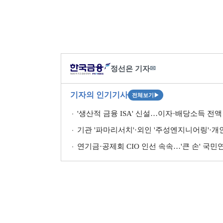
정선은 기자
✉
기자의 인기기사
전체보기
▶
'생산적 금융 ISA' 신설…이자·배당소득 전액 
기관 '파마리서치'·외인 '주성엔지니어링'·개인 '펩
연기금·공제회 CIO 인선 속속…'큰 손' 국