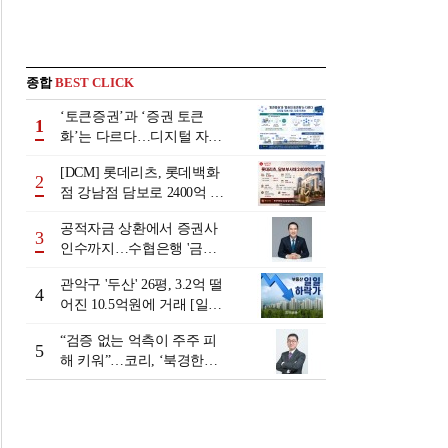
종합
BEST CLICK
‘토큰증권’과 ‘증권 토큰
1
화’는 다르다…디지털 자본
시장 다음 단계는
[DCM] 롯데리츠, 롯데백화
2
점 강남점 담보로 2400억 조
달…단기채 차환
공적자금 상환에서 증권사
3
인수까지…수협은행 '금융
그룹화' 25년 여정 [수협은
관악구 '두산' 26평, 3.2억 떨
행 금융그룹의 꿈①]
4
어진 10.5억원에 거래 [일일
하락가]
“검증 없는 억측이 주주 피
5
해 키워”…코리, ‘북경한미
미수채권 논란’ 정면 반박