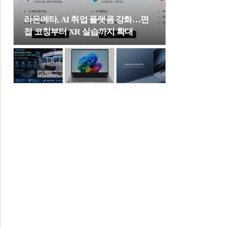
라온메타, AI 취업 플랫폼 강화…면
접 코칭부터 XR 실습까지 확대