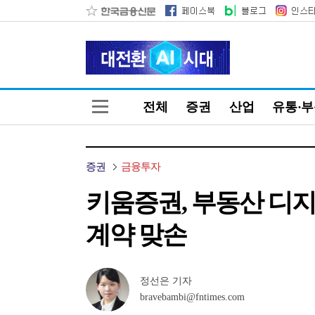
전체
증권
산업
유통·
증권
금융투자
키움증권, 부동산 디
계약 맞손
정선은 기자
bravebambi@fntimes.com