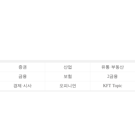
증권
산업
유통·부동산
금융
보험
2금융
경제·시사
오피니언
KFT Topic
전체서비스
Copyrightⓒ
한국금융신문 All Rights Reserved.