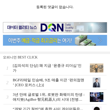
오피니언 BEST CLICK
[김의석의 단상] 왜 지금 ‘윤종규 리더십’인
1
가
BGF리테일 민승배, 9조 매출 이끈 ‘편의점맨
2
ʼ [CEO 포커스 (上)]
3년 만에 글로벌 1위, 로봇판 화웨이의 탄생 :
3
애지봇(AgiBot·智元机器人)의 시대 [전병서
의 中 첨단기업 리포트⑬]
“개발 기간 절반”에 취한 사이 게이머들은...