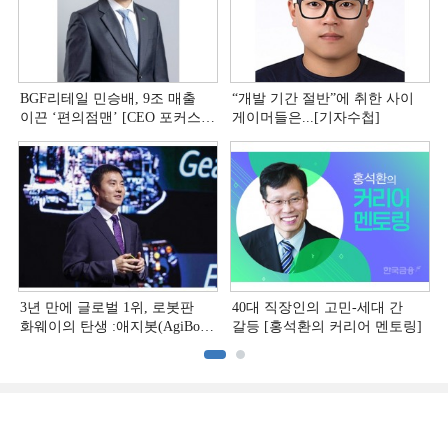
BGF리테일 민승배, 9조 매출
“개발 기간 절반”에 취한 사이
이끈 ‘편의점맨ʼ [CEO 포커스
게이머들은...[기자수첩]
(上)]
3년 만에 글로벌 1위, 로봇판
40대 직장인의 고민-세대 간
화웨이의 탄생 :애지봇(AgiBot·
갈등 [홍석환의 커리어 멘토링]
智元机器人)의 시대 [전병서의
中 첨단기업 리포트⑬]