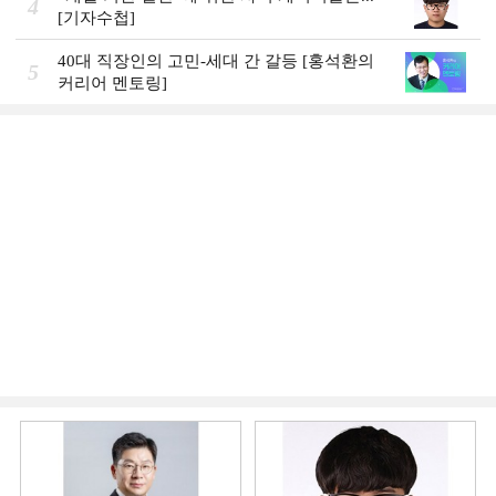
4
[기자수첩]
40대 직장인의 고민-세대 간 갈등 [홍석환의
5
커리어 멘토링]