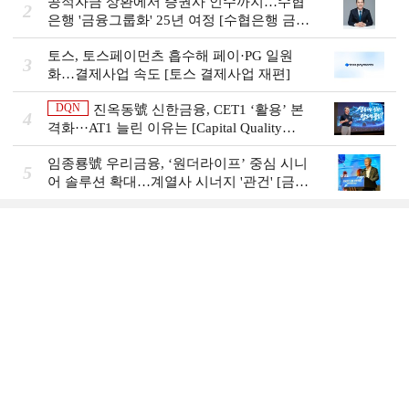
공적자금 상환에서 증권사 인수까지…수협
2
은행 '금융그룹화' 25년 여정 [수협은행 금융
그룹의 꿈①]
토스, 토스페이먼츠 흡수해 페이·PG 일원
3
화…결제사업 속도 [토스 결제사업 재편]
DQN
진옥동號 신한금융, CET1 ‘활용’ 본
4
격화···AT1 늘린 이유는 [Capital Quality
Review]
임종룡號 우리금융, ‘원더라이프’ 중심 시니
5
어 솔루션 확대…계열사 시너지 '관건' [금융
시니어 비즈니스 돋보기]