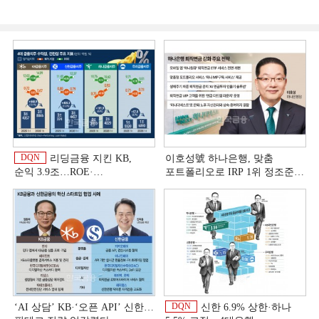
DQN
리딩금융 지킨 KB,
이호성號 하나은행, 맞춤
순익 3.9조…ROE·
포트폴리오로 IRP 1위 정조준
비용효율성까지 선두 [2026
[은행권 연금 방어전]
이
상반기 금융 리그테이블]
DQN
‘AI 상담’ KB·‘오픈 API’ 신한…
신한 6.9% 상한·하나