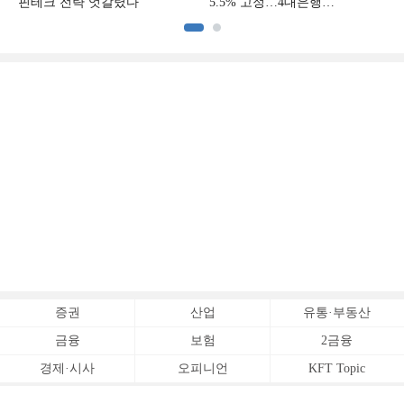
핀테크 전략 엇갈렸다
5.5% 고정…4대은행
중금리대출 승부수
이
증권
산업
유통·부동산
금융
보험
2금융
경제·시사
오피니언
KFT Topic