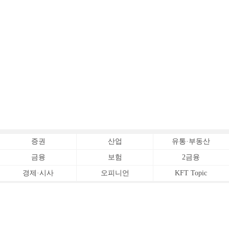
증권
산업
유통·부동산
금융
보험
2금융
경제·시사
오피니언
KFT Topic
전체서비스
Copyrightⓒ
한국금융신문 All Rights Reserved.