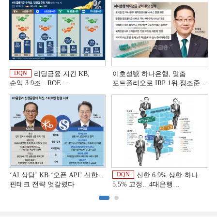
DQN
리딩금융 지킨 KB,
이호성號 하나은행, 맞춤
순익 3.9조…ROE·
포트폴리오로 IRP 1위 정조준
비용효율성까지 선두 [2026
[은행권 연금 방어전]
상반기 금융 리그테이블]
DQN
‘AI 상담’ KB·‘오픈 API’ 신한…
신한 6.9% 상한·하나
핀테크 전략 엇갈렸다
5.5% 고정…4대은행
중금리대출 승부수