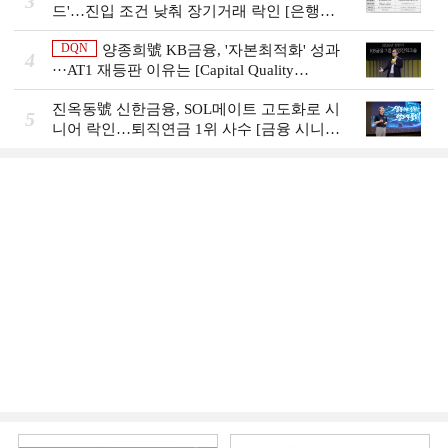
3
드'…진입 조건 낮춰 장기거래 락인 [은행권
머니무브 대응 전략]
DQN
양종희號 KB금융, '자본최적화' 성과
4
···AT1 재등판 이유는 [Capital Quality
Review]]
진옥동號 신한금융, SOL메이트 고도화로 시
5
니어 락인…퇴직연금 1위 사수 [금융 시니어
비즈니스 돋보기]