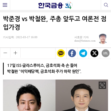
박준경 vs 박철완, 주총 앞두고 여론전 점
입가경
기사입력 : 2022-03-17 16:09
서효문 기자
shm@fntimes.com
17일 ISS·글라스루이스, 금호석화 측 손 들어
박철완 “이익배당책, 금호석화 주가 하락 원인”.