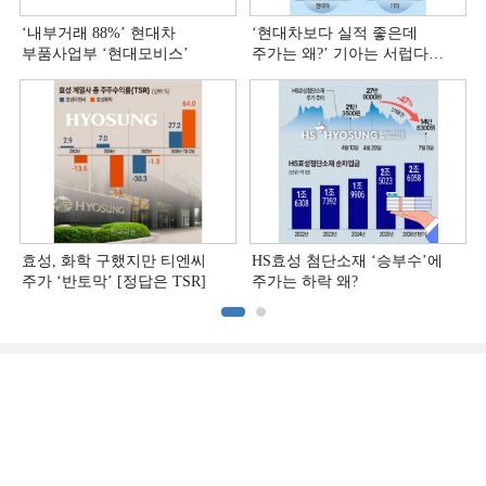
‘내부거래 88%ʼ 현대차
‘현대차보다 실적 좋은데
부품사업부 ‘현대모비스ʼ
주가는 왜?ʼ 기아는 서럽다
[정답은 TSR]
효성, 화학 구했지만 티엔씨
HS효성 첨단소재 ‘승부수’에
주가 ‘반토막’ [정답은 TSR]
주가는 하락 왜?