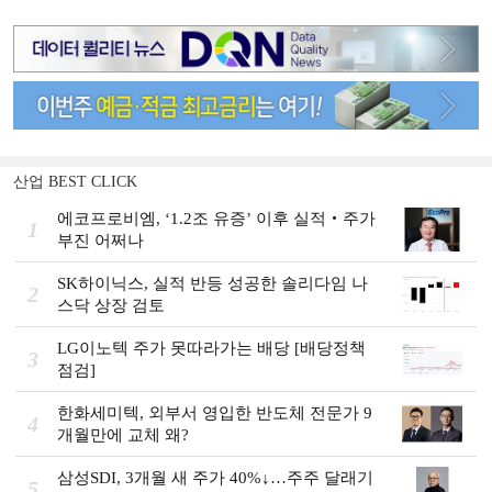
산업 BEST CLICK
에코프로비엠, ‘1.2조 유증’ 이후 실적‧주가
1
부진 어쩌나
SK하이닉스, 실적 반등 성공한 솔리다임 나
2
스닥 상장 검토
LG이노텍 주가 못따라가는 배당 [배당정책
3
점검]
한화세미텍, 외부서 영입한 반도체 전문가 9
4
개월만에 교체 왜?
삼성SDI, 3개월 새 주가 40%↓…주주 달래기
5