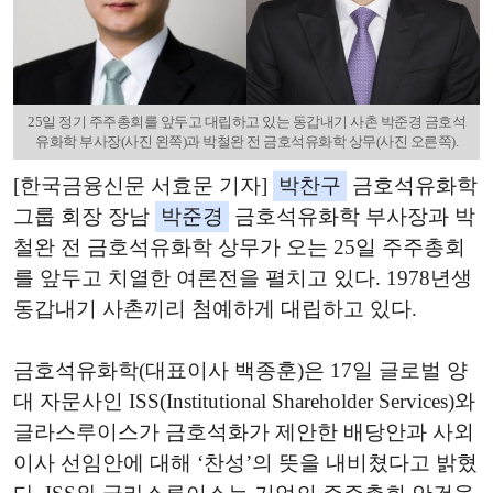
25일 정기 주주총회를 앞두고 대립하고 있는 동갑내기 사촌 박준경 금호석
유화학 부사장(사진 왼쪽)과 박철완 전 금호석유화학 상무(사진 오른쪽).
[한국금융신문 서효문 기자]
박찬구
금호석유화학
그룹 회장 장남
박준경
금호석유화학 부사장과 박
철완 전 금호석유화학 상무가 오는 25일 주주총회
를 앞두고 치열한 여론전을 펼치고 있다. 1978년생
동갑내기 사촌끼리 첨예하게 대립하고 있다.
금호석유화학(대표이사 백종훈)은 17일 글로벌 양
대 자문사인 ISS(Institutional Shareholder Services)와
글라스루이스가 금호석화가 제안한 배당안과 사외
이사 선임안에 대해 ‘찬성’의 뜻을 내비쳤다고 밝혔