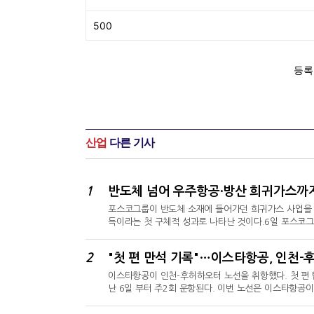
산업
다른 기사
1
반도체 넘어 우주항공·방산 희귀가스까
포스코그룹이 반도체 소재에 들어가던 희귀가스 사업을 우
득이라는 첫 구체적 성과로 나타난 것이다.6일 포스
증원(LRQA)으로부터 '항공우주·방산 품질경영시스템(A
품질보증 갖춰야 취득할 수 있는 인증 ‘AS9100D’AS
2
"첫 편 만석 기록"…이스타항공, 인천-
사항을 더한 글로벌 표준이다. 인증 획득을 위해선 제품
이스타항공이 인천-후허하오터 노선을 취항했다. 첫 편
난 6일 부터 주2회 운항된다. 이번 노선은 이스타항공
10시 40분에 출발해 다음날 오전 12시 15분(현지시
오전 1시 20분에 현지에서 출발해 오전 4시 30분에 