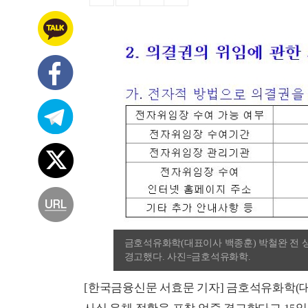
금호석유화학(대표이사 백종훈) 박철완 전 상
경고했다. 사진=금호석유화학.
[한국금융신문 서효문 기자] 금호석유화학(대표