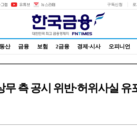
구독신청
로
부동산
금융
보험
2금융
경제·시사
오피니언
상무 측 공시 위반·허위사실 유