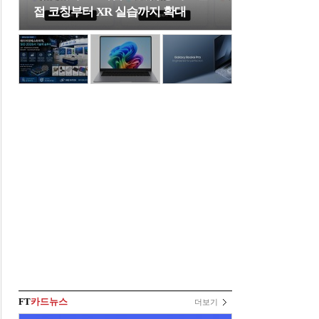
접 코칭부터 XR 실습까지 확대
FT
카드뉴스
더보기