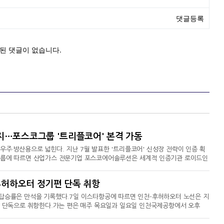
지…포스코그룹 '트리플코어' 본격 가동
주·방산용으로 넓힌다. 지난 7월 발표한 '트리플코어' 신성장 전략이 인증 획
코그룹에 따르면 산업가스 전문기업 포스코에어솔루션은 세계적 인증기관 로이드인
S9100D)' 인증을 획득했다. 이는 아시아 지역 최초인 것으로 알려졌다.고도화
9100D는 국제 품질경영시스템 표준인 ISO 9001에 항공우주·방위산업 특수 요구
후허하오터 정기편 단독 취항
 안전성과 공정 일관성, 완벽한 추적 관리 등 고도화
 탑승률은 만석을 기록했다.7일 이스타항공에 따르면 인천-후허하오터 노선은 지
이 단독으로 취항한다.가는 편은 매주 목요일과 일요일 인천국제공항에서 오후
각)에 후허하오터 바이타 국제공항에 도착하고, 오는 편은 매주 금요일과 월요일
인천국제공항에 도착한다.비행 시간은 약 2시간 30분 소요되며, 기종은 보잉737-