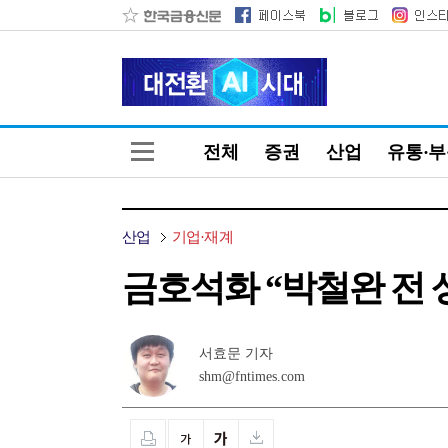
전체
증권
산업
유통·
산업
기업·재계
금호석화 “박철완 전 
서효문 기자
shm@fntimes.com