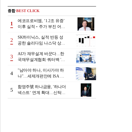
종합
BEST CLICK
에코프로비엠, ‘1.2조 유증’
1
이후 실적‧주가 부진 어쩌
나
SK하이닉스, 실적 반등 성
2
공한 솔리다임 나스닥 상장
검토
AI가 재무설계 바꾼다…한
3
국재무설계협회·쿼터백 '베
러웰스'로 생태계 구축
"남아야 하나, 이사가야 하
4
나"…세제개편안에 ISA 투
자자 셈법 복잡
함영주號 하나금융, '하나더
5
넥스트‘ 연계 확대…신탁수
수료 2배 증가 효과 [금융 시
니어 비즈니스 돋보기]