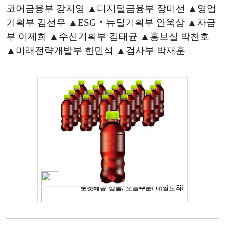
코어금융부 강지영 ▲디지털금융부 장미선 ▲영업
기획부 김선우 ▲ESG‧뉴딜기획부 안욱상 ▲자금
부 이제희 ▲수신기획부 김태균 ▲홍보실 박찬호
▲미래전략개발부 한민석 ▲검사부 박재훈