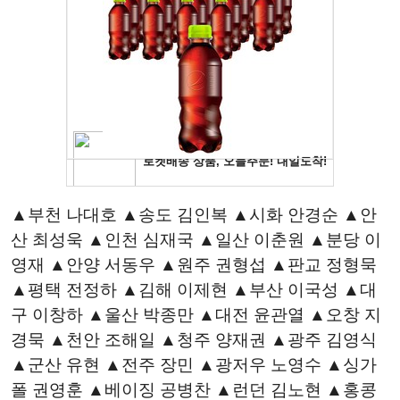
▲부천 나대호 ▲송도 김인복 ▲시화 안경순 ▲안
산 최성욱 ▲인천 심재국 ▲일산 이춘원 ▲분당 이
영재 ▲안양 서동우 ▲원주 권형섭 ▲판교 정형묵
▲평택 전정하 ▲김해 이제현 ▲부산 이국성 ▲대
구 이창하 ▲울산 박종만 ▲대전 윤관열 ▲오창 지
경묵 ▲천안 조해일 ▲청주 양재권 ▲광주 김영식
▲군산 유현 ▲전주 장민 ▲광저우 노영수 ▲싱가
폴 권영훈 ▲베이징 공병찬 ▲런던 김노현 ▲홍콩