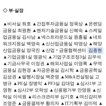
◇ 부·실장
▲비서실 최호 ▲간접투자금융실 정욱상 ▲온렌딩
금융실 최원환 ▲벤처기술금융실 신혜숙 ▲스케일
업금융실 김사남 ▲넥스트라운드실 원홍필 ▲네트
워크지원실 백영숙 ▲신산업금융실 박영상 ▲해양
산업금융실 양국진 ▲산업‧금융협력센터
김종현
▲기업금융1실 명광식 ▲기업구조조정3실 김무석
▲기금사무국 이정권 ▲해외사업실 이영록 ▲무역
금융실 김현경 ▲자금운용실 김시학 ▲금융공학실
김성권 ▲발행시장실 백준영 ▲M&A컨실팅실 고
병규 ▲PE실 장병익 ▲PF3실 김대업 ▲심사1부 고
영현 ▲심사2부 오락성 ▲신용평가부 안영원 ▲신
탁실 이석원 ▲리스크관리부 심기호 ▲여신감리부
조영준 ▲금융결제부 황의자 ▲IT기획부 김미덕 ▲