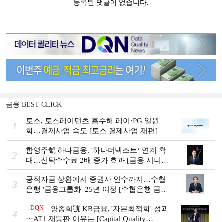
금융 BEST CLICK
토스, 토스페이먼츠 흡수해 페이·PG 일원
1
화…결제사업 속도 [토스 결제사업 재편]
함영주號 하나금융, '하나더넥스트‘ 연계 확
2
대…신탁수수료 2배 증가 효과 [금융 시니어
비즈니스 돋보기]
공적자금 상환에서 증권사 인수까지…수협
3
은행 '금융그룹화' 25년 여정 [수협은행 금융
그룹의 꿈①]
DQN
양종희號 KB금융, '자본최적화' 성과
4
···AT1 재등판 이유는 [Capital Quality