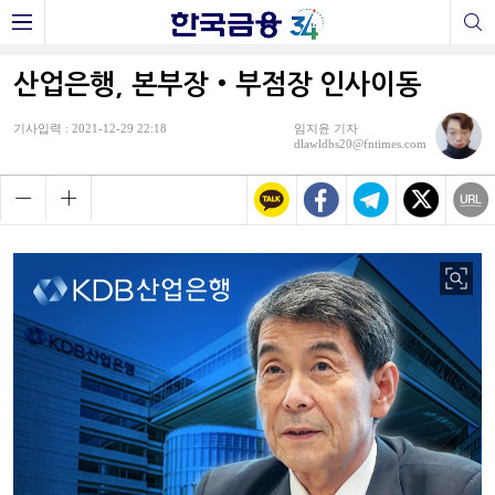
산업은행, 본부장‧부점장 인사이동
기사입력 : 2021-12-29 22:18
임지윤 기자
dlawldbs20@fntimes.com