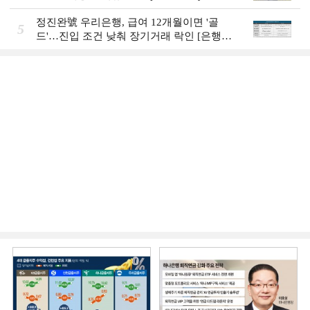
Review]]
정진완號 우리은행, 급여 12개월이면 '골
5
드'…진입 조건 낮춰 장기거래 락인 [은행권
머니무브 대응 전략]