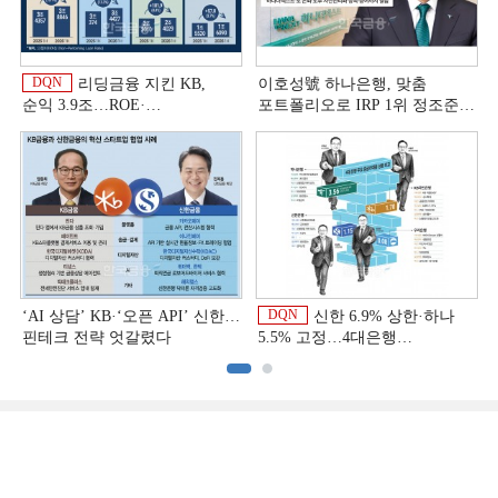
DQN
리딩금융 지킨 KB,
이호성號 하나은행, 맞춤
순익 3.9조…ROE·
포트폴리오로 IRP 1위 정조준
비용효율성까지 선두 [2026
[은행권 연금 방어전]
이
상반기 금융 리그테이블]
DQN
‘AI 상담’ KB·‘오픈 API’ 신한…
신한 6.9% 상한·하나
핀테크 전략 엇갈렸다
5.5% 고정…4대은행
중금리대출 승부수
이