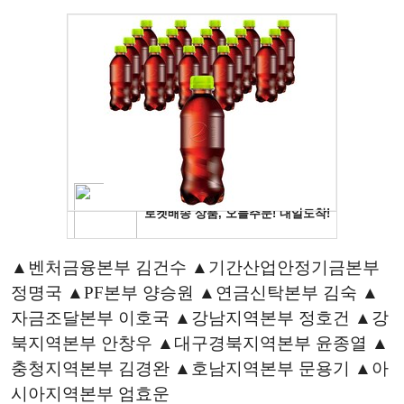
▲벤처금융본부 김건수 ▲기간산업안정기금본부
정명국 ▲PF본부 양승원 ▲연금신탁본부 김숙 ▲
자금조달본부 이호국 ▲강남지역본부 정호건 ▲강
북지역본부 안창우 ▲대구경북지역본부 윤종열 ▲
충청지역본부 김경완 ▲호남지역본부 문용기 ▲아
시아지역본부 엄효운