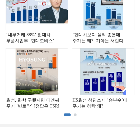
‘내부거래 88%ʼ 현대차
‘현대차보다 실적 좋은데
부품사업부 ‘현대모비스ʼ
주가는 왜?ʼ 기아는 서럽다
[정답은 TSR]
효성, 화학 구했지만 티엔씨
HS효성 첨단소재 ‘승부수’에
주가 ‘반토막’ [정답은 TSR]
주가는 하락 왜?