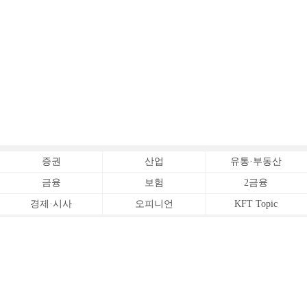
증권
산업
유통·부동산
금융
보험
2금융
경제·시사
오피니언
KFT Topic
전체서비스
Copyrightⓒ
한국금융신문 All Rights Reserved.