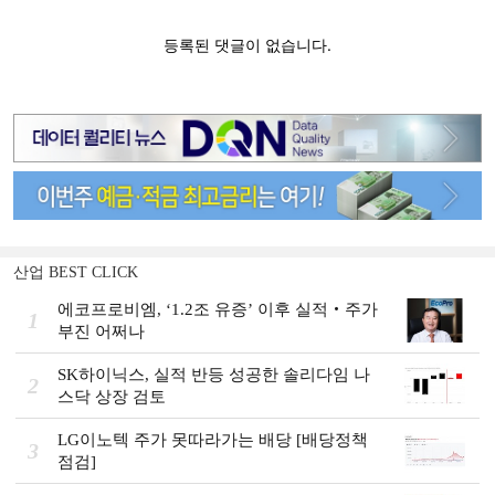
산업 BEST CLICK
에코프로비엠, ‘1.2조 유증’ 이후 실적‧주가
1
부진 어쩌나
SK하이닉스, 실적 반등 성공한 솔리다임 나
2
스닥 상장 검토
LG이노텍 주가 못따라가는 배당 [배당정책
3
점검]