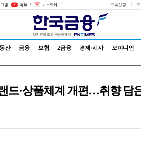
구독신청
로
부동산
금융
보험
2금융
경제·시사
오피니언
랜드·상품체계 개편…취향 담은 '