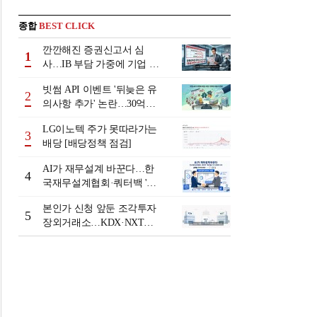
종합
BEST CLICK
깐깐해진 증권신고서 심
1
사…IB 부담 가중에 기업 자
금조달 '차질 우려'
빗썸 API 이벤트 '뒤늦은 유
2
의사항 추가' 논란…30억원
배상 조정 거부에 이용자 반
LG이노텍 주가 못따라가는
발
3
배당 [배당정책 점검]
AI가 재무설계 바꾼다…한
4
국재무설계협회·쿼터백 '베
러웰스'로 생태계 구축
본인가 신청 앞둔 조각투자
5
장외거래소…KDX·NXT컨
소 막판 점검 ‘분주’