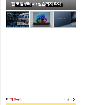
접 코칭부터 XR 실습까지 확대
FT
카드뉴스
더보기