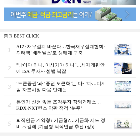
증권 BEST CLICK
AI가 재무설계 바꾼다…한국재무설계협회·
1
쿼터백 '베러웰스'로 생태계 구축
"남아야 하나, 이사가야 하나"…세제개편안
2
에 ISA 투자자 셈법 복잡
‘토큰증권’과 ‘증권 토큰화’는 다르다…디지
3
털 자본시장 다음 단계는
본인가 신청 앞둔 조각투자 장외거래소…
4
KDX·NXT컨소 막판 점검 ‘분주’
퇴직연금 계약형? 기금형?…기금화 제도 정
5
비 뭐길래 [기금형 퇴직연금 추진 (상)]