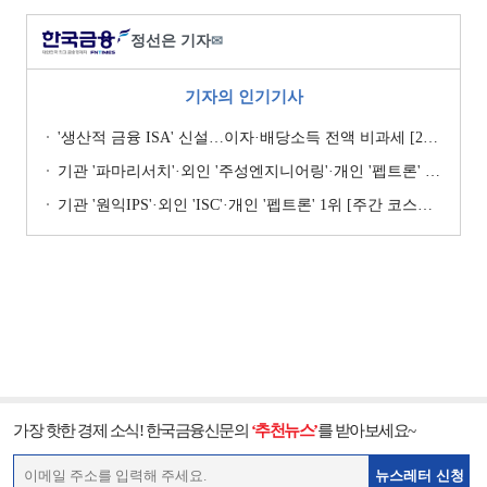
정선은 기자
✉
기자의 인기기사
'생산적 금융 ISA' 신설…이자·배당소득 전액 비과세 [2026 세제개편안]
기관 '파마리서치'·외인 '주성엔지니어링'·개인 '펩트론' 1위 [주간 코스닥 순매수- 2026년 7월27일~7월31일]
기관 '원익IPS'·외인 'ISC'·개인 '펩트론' 1위 [주간 코스닥 순매수- 2026년 7월6일~7월10일]
가장 핫한 경제 소식! 한국금융신문의
‘추천뉴스’
를 받아보세요~
뉴스레터 신청