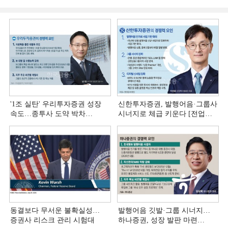
'1조 실탄' 우리투자증권 성장
신한투자증권, 발행어음·그룹사
속도…종투사 도약 박차
시너지로 체급 키운다 [전업계
[전업계 추격하는 은행계
추격하는 은행계 증권사 (4)]
증권사 (5)]
동결보다 무서운 불확실성…
발행어음 깃발·그룹 시너지…
증권사 리스크 관리 시험대
하나증권, 성장 발판 마련