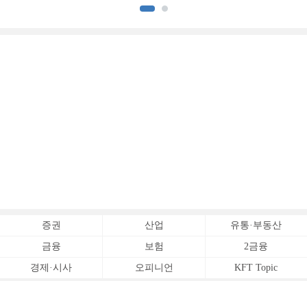
[전업계 추격하는 은행계
증권사 (3)]
증권
산업
유통·부동산
금융
보험
2금융
경제·시사
오피니언
KFT Topic
전체서비스