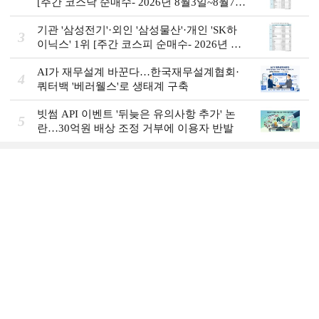
[주간 코스닥 순매수- 2026년 8월3일~8월7
일]
기관 '삼성전기'·외인 '삼성물산'·개인 'SK하
3
이닉스' 1위 [주간 코스피 순매수- 2026년 8
월3일~8월7일]
AI가 재무설계 바꾼다…한국재무설계협회·
4
쿼터백 '베러웰스'로 생태계 구축
빗썸 API 이벤트 '뒤늦은 유의사항 추가' 논
5
란…30억원 배상 조정 거부에 이용자 반발