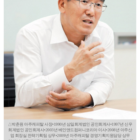
△박춘원 아주캐피탈 사장•1990년 삼일회계법인 공인회계사•1997년 신우
회계법인 공인회계사•2003년 베인앤드컴퍼니코리아 이사•2008년 아주산
업 회장실 전략기획팀 상무•2009년 아주캐피탈 경영기획지원담당 상무