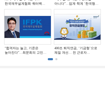
한국재무설계협회·쿼터백
아니다”…업계·학계 ‘한국형
'베러웰스'로 생태계 구축
재무설계’ 논의 본격화
“합격자는 늘고, 기준은
400조 퇴직연금, ‘기금형’으로
높아진다”…최문희의 고민
체질 개선… 전 근로자
깊어지는 재무설계 시장
대상으로 확대