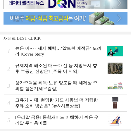
재테크 BEST CLICK
높은 이자 · 세제 혜택…‘알토란 예적금’ 노려
1
라 [Cover Story]
규제지역 해소된 대구·대전 등 지방도시 향
2
후 부동산 전망은? [주목 이 지역]
상가주택을 취득·보유·양도할 때 세제상 주
3
의할 점은? [세무칼럼]
고유가 시대, 현명한 카드 사용법 더 저렴한
4
주유 소비 방법은? [뉴&히트상품]
[우리말 금융] 동학개미도 이해하기 쉬운 우
5
리말 주식용어들