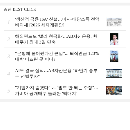
증권 BEST CLICK
'생산적 금융 ISA' 신설…이자·배당소득 전액
1
비과세 [2026 세제개편안]
해외펀드도 '빨리 현금화'…AB자산운용, 환
2
매주기 최대 3일 단축
“은행에 묻어뒀다간 큰일”... 퇴직연금 123%
3
대박 터뜨린 곳 어디?
AI도 결국 실적…AB자산운용 "하반기 승부
4
는 선별투자"
"기업가치 숨겼다" vs "말도 안 되는 주장"…
5
가비아 공개매수 둘러싼 '빅매치’