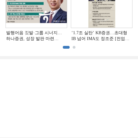
발행어음 깃발·그룹 시너지…
‘1.7조 실탄’ KB증권…초대형
하나증권, 성장 발판 마련
IB 넘어 IMA도 정조준 [전업계
[전업계 추격하는 은행계
추격하는 은행계 증권사 (2)]
증권사 (3)]