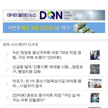
경제·시사 BEST CLICK
'6선' 장정호 용산구의회 의장 "20년 의정 경
1
험, 구민 위해 쓰겠다" [인터뷰]
신길동 일대 '신통기획' 재개발 시동…영등포
2
구, 행정지원 강화
마포구, 연 1% 중소기업육성기금 20억원 융
3
자…11일까지 접수
[인터뷰] 윤판오 중구의회 의장 “구민 삶 바
4
꾸는 의회 만들겠다”