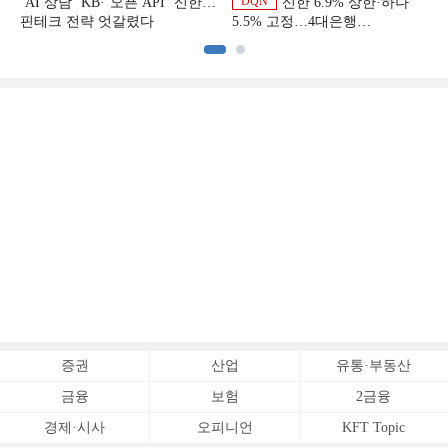
DQN
‘AI 상담’ KB·‘오픈 API’ 신한…
신한 6.9% 상한·하나
핀테크 전략 엇갈렸다
5.5% 고정…4대은행
중금리대출 승부수
이
증권
산업
유통·부동산
금융
보험
2금융
경제·시사
오피니언
KFT Topic