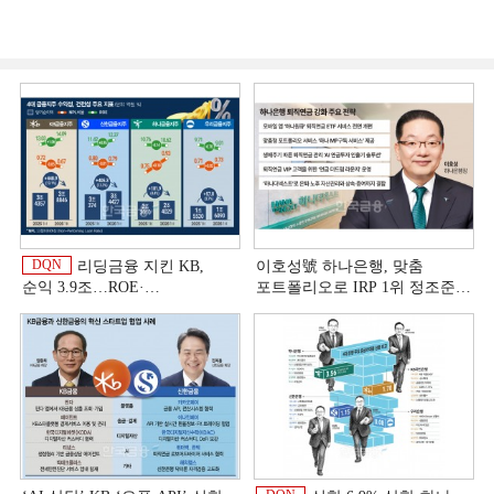
DQN
리딩금융 지킨 KB,
이호성號 하나은행, 맞춤
순익 3.9조…ROE·
포트폴리오로 IRP 1위 정조준
비용효율성까지 선두 [2026
[은행권 연금 방어전]
이
상반기 금융 리그테이블]