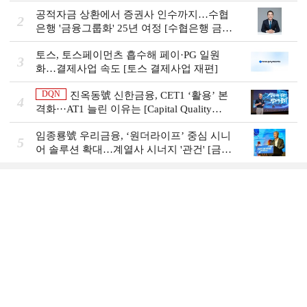
비즈니스 돋보기]
공적자금 상환에서 증권사 인수까지…수협
2
은행 '금융그룹화' 25년 여정 [수협은행 금융
그룹의 꿈①]
토스, 토스페이먼츠 흡수해 페이·PG 일원
3
화…결제사업 속도 [토스 결제사업 재편]
DQN
진옥동號 신한금융, CET1 ‘활용’ 본
4
격화···AT1 늘린 이유는 [Capital Quality
Review]
임종룡號 우리금융, ‘원더라이프’ 중심 시니
5
어 솔루션 확대…계열사 시너지 '관건' [금융
시니어 비즈니스 돋보기]