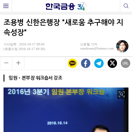
조용병 신한은행장 "새로움 추구해야 지
속성장"
기사입력 : 2016-10-17 09:04
신윤철 기자
raindream@fntimes.com
(최종수정 2016-10-17 09:36)
임원•본부장 워크숍서 강조