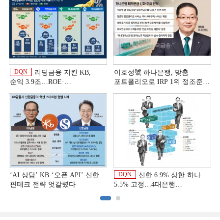
DQN
리딩금융 지킨 KB,
이호성號 하나은행, 맞춤
순익 3.9조…ROE·
포트폴리오로 IRP 1위 정조준
비용효율성까지 선두 [2026
[은행권 연금 방어전]
이
상반기 금융 리그테이블]
DQN
‘AI 상담’ KB·‘오픈 API’ 신한…
신한 6.9% 상한·하나
핀테크 전략 엇갈렸다
5.5% 고정…4대은행
중금리대출 승부수
이