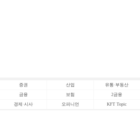
증권
산업
유통·부동산
금융
보험
2금융
경제·시사
오피니언
KFT Topic
전체서비스
Copyrightⓒ
한국금융신문 All Rights Reserved.