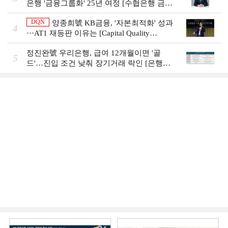
은행 '금융그룹화' 25년 여정 [수협은행 금융
그룹의 꿈①]
DQN
양종희號 KB금융, '자본최적화' 성과
4
···AT1 재등판 이유는 [Capital Quality
Review]]
정진완號 우리은행, 급여 12개월이면 '골
5
드'…진입 조건 낮춰 장기거래 락인 [은행권
머니무브 대응 전략]