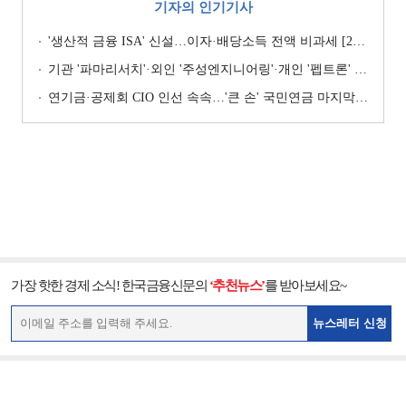
기자의 인기기사
'생산적 금융 ISA' 신설…이자·배당소득 전액 비과세 [2026 세제개편안]
기관 '파마리서치'·외인 '주성엔지니어링'·개인 '펩트론' 1위 [주간 코스닥 순매수- 2026년 7월27일~7월31일]
연기금·공제회 CIO 인선 속속…'큰 손' 국민연금 마지막 타자
가장 핫한 경제 소식! 한국금융신문의
‘추천뉴스’
를 받아보세요~
뉴스레터 신청