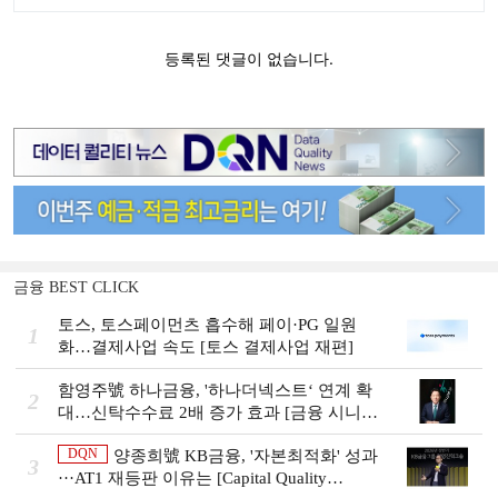
금융 BEST CLICK
토스, 토스페이먼츠 흡수해 페이·PG 일원
1
화…결제사업 속도 [토스 결제사업 재편]
함영주號 하나금융, '하나더넥스트‘ 연계 확
2
대…신탁수수료 2배 증가 효과 [금융 시니어
비즈니스 돋보기]
DQN
양종희號 KB금융, '자본최적화' 성과
3
···AT1 재등판 이유는 [Capital Quality