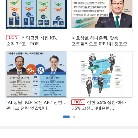
DQN
리딩금융 지킨 KB,
이호성號 하나은행, 맞춤
순익 3.9조…ROE·
포트폴리오로 IRP 1위 정조준
비용효율성까지 선두 [2026
[은행권 연금 방어전]
이
상반기 금융 리그테이블]
DQN
‘AI 상담’ KB·‘오픈 API’ 신한…
신한 6.9% 상한·하나
핀테크 전략 엇갈렸다
5.5% 고정…4대은행
중금리대출 승부수
이