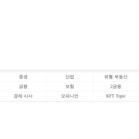
증권
산업
유통·부동산
금융
보험
2금융
경제·시사
오피니언
KFT Topic
전체서비스
Copyrightⓒ
한국금융신문 All Rights Reserved.