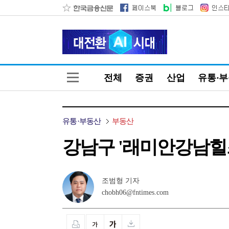
전체
증권
산업
유통·
유통·부동산
부동산
강남구 '래미안강남힐즈'
조범형 기자
chobh06@fntimes.com