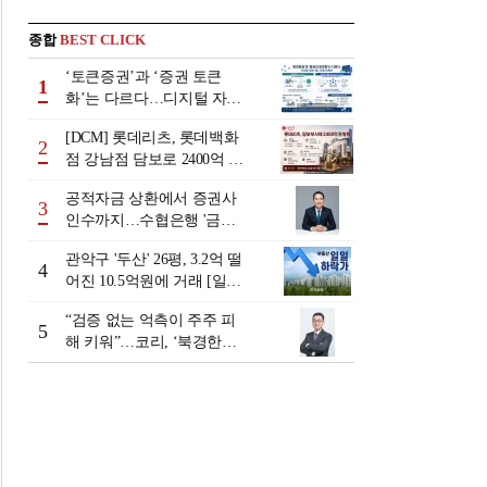
종합
BEST CLICK
‘토큰증권’과 ‘증권 토큰
1
화’는 다르다…디지털 자본
시장 다음 단계는
[DCM] 롯데리츠, 롯데백화
2
점 강남점 담보로 2400억 조
달…단기채 차환
공적자금 상환에서 증권사
3
인수까지…수협은행 '금융
그룹화' 25년 여정 [수협은
관악구 '두산' 26평, 3.2억 떨
행 금융그룹의 꿈①]
4
어진 10.5억원에 거래 [일일
하락가]
“검증 없는 억측이 주주 피
5
해 키워”…코리, ‘북경한미
미수채권 논란’ 정면 반박