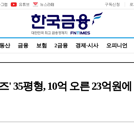
구독신청
로
부동산
금융
보험
2금융
경제·시사
오피니언
 35평형, 10억 오른 23억원에