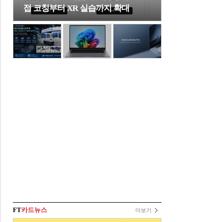
접 코칭부터 XR 실습까지 확대
FT
카드뉴스
더보기