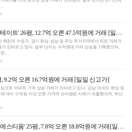
거래가를 크게 웃도는 상승 거래가 잇따랐다. 일부 단지는 단기간에
..
자
서초구 '반포힐스테이트' 26평, 12.7억 오른 47.5억원에 거래 [일일 신고가]
산 해운대·수영구, 경기 화성·성남 등 주요 주거지역에서 직전 거래가
래가 잇따르고 있다. 일부 단지는 수억원대 가격 상승을 기록했으며,
...
자
, 9.2억 오른 16.7억원에 거래 [일일 신고가]
심으로 아파트 가격 상승 거래가 잇따르고 있다. 강남·여의도·분당 등
래 대비 수억원 이상 오른 가격에 손바뀜된 사례가 속출했으며, 부산·
자
영등포구 '래미안에스티움' 25평, 7.8억 오른 18.8억원에 거래[일일 신고가]