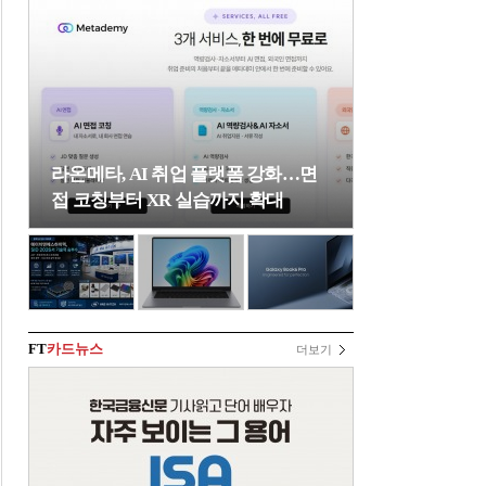
라온메타, AI 취업 플랫폼 강화…면
접 코칭부터 XR 실습까지 확대
FT
카드뉴스
더보기