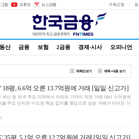
구독신청
로
부동산
금융
보험
2금융
경제·시사
오피니언
제목만보기
제목+내용 보기
18평, 6.6억 오른 13.7억원에 거래 [일일 신고가]
·부산 등 전국 주요 지역에서 아파트 가격이 직전 거래 대비 수억원씩
서울 주요 단지와 수도권 핵심 입지를 중심으로 상승 거래가 이어진 가
자
 35평, 5.1억 오른 12.7억원에 거래 [일일 신고가]