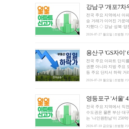
전국 주요 지역에서 아파
승 거래가 이어진 가운데
지했다.◇ 강남·성북·양천.
2026-07-27 월요일 | 조범형 기
용산구 'GS자이' 
전국 주요 아파트 단지를
권뿐 아니라 지방 주요 
등 주요 단지서 하락 거래.
2026-07-20 월요일 | 조범형 기
영등포구 '서울' 4
전국 주요 지역에서 직전
수도권은 물론 부산·대
는 '나인원한남'이 250억원
2026-07-10 금요일 | 조범형 기