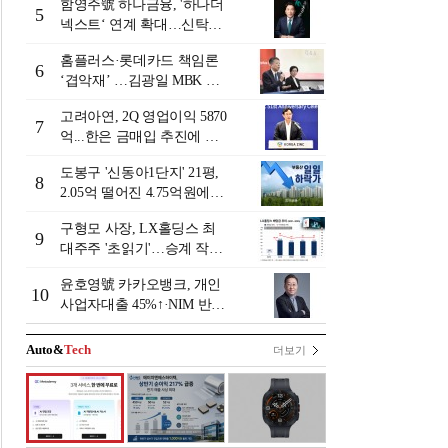
함영주號 하나금융, '하나더
5
넥스트‘ 연계 확대…신탁수
수료 2배 증가 효과 [금융 시
홈플러스·롯데카드 책임론
니어 비즈니스 돋보기]
6
‘겹악재’ …김광일 MBK 부
회장 부담 커지나
고려아연, 2Q 영업이익 5870
7
억...한은 금매입 추진에 주
가 상승세
도봉구 '신동아1단지' 21평,
8
2.05억 떨어진 4.75억원에
거래 [일일 하락가]
구형모 사장, LX홀딩스 최
9
대주주 '초읽기'…승계 작업
막바지?
윤호영號 카카오뱅크, 개인
10
사업자대출 45%↑·NIM 반
등…플랫폼 수익화 '과제' [2
026 금융사 상반기 실적]
Auto&
Tech
더보기