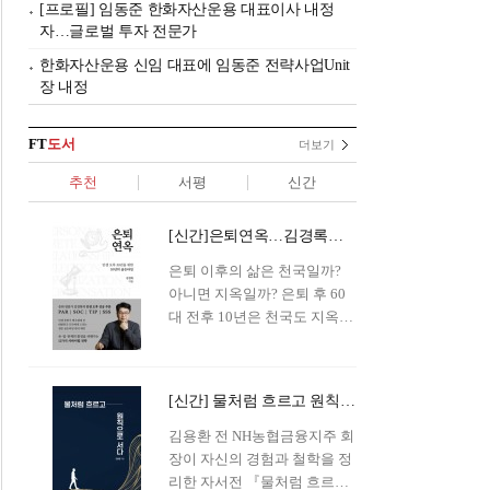
[프로필] 임동준 한화자산운용 대표이사 내정
자…글로벌 투자 전문가
한화자산운용 신임 대표에 임동준 전략사업Unit
장 내정
FT
도서
더보기
추천
서평
신간
[신간]은퇴연옥…김경록의 은퇴 후 삶의 나침반
은퇴 이후의 삶은 천국일까?
아니면 지옥일까? 은퇴 후 60
대 전후 10년은 천국도 지옥도
아닌 '연옥'이라 개념이 등장해
화제를 모으고 있다.투자 전문
가이자 은퇴연구소장으로서의
[신간] 물처럼 흐르고 원칙으로 서다…김용환의 통찰을 담다
은퇴 설계를 가이드해 온 김경
록 옵투스자산운용의 고문이
김용환 전 NH농협금융지주 회
신간 『은퇴연옥』을 내놓았
장이 자신의 경험과 철학을 정
다.단테는 지옥을 '모든 희망을
리한 자서전 『물처럼 흐르고