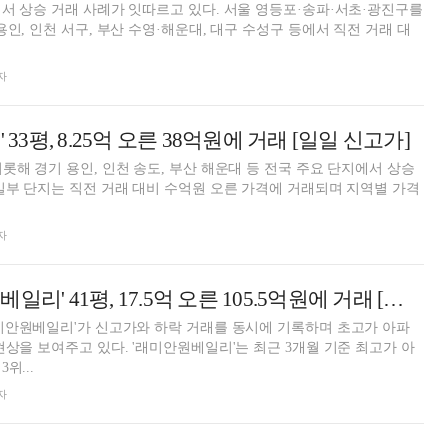
서 상승 거래 사례가 잇따르고 있다. 서울 영등포·송파·서초·광진구를
인, 인천 서구, 부산 수영·해운대, 대구 수성구 등에서 직전 거래 대
자
 33평, 8.25억 오른 38억원에 거래 [일일 신고가]
롯해 경기 용인, 인천 송도, 부산 해운대 등 전국 주요 단지에서 상승
일부 단지는 직전 거래 대비 수억원 오른 가격에 거래되며 지역별 가격
자
서초구 '래미안원베일리' 41평, 17.5억 오른 105.5억원에 거래 [일일 신고가]
미안원베일리'가 신고가와 하락 거래를 동시에 기록하며 초고가 아파
현상을 보여주고 있다. '래미안원베일리'는 최근 3개월 기준 최고가 아
위...
자