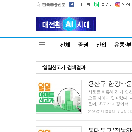
전체
증권
산업
유통·
'일일신고가' 검색결과
용산구 '한강타운' 
서울을 비롯해 경기·인천
오른 사례가 잇따랐다. 
운데, 초고가 시장에서...
2026-07-31 금요일 | 조범형 기
동대문구 '전농SK'