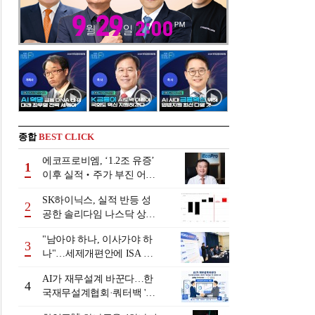
종합
BEST CLICK
에코프로비엠, ‘1.2조 유증’
1
이후 실적‧주가 부진 어쩌
나
SK하이닉스, 실적 반등 성
2
공한 솔리다임 나스닥 상장
검토
"남아야 하나, 이사가야 하
3
나"…세제개편안에 ISA 투
자자 셈법 복잡
AI가 재무설계 바꾼다…한
4
국재무설계협회·쿼터백 '베
러웰스'로 생태계 구축