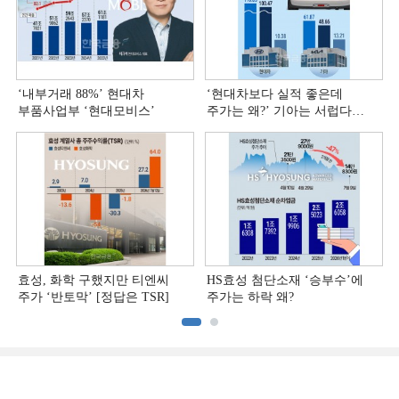
‘내부거래 88%ʼ 현대차
‘현대차보다 실적 좋은데
부품사업부 ‘현대모비스ʼ
주가는 왜?ʼ 기아는 서럽다
[정답은 TSR]
효성, 화학 구했지만 티엔씨
HS효성 첨단소재 ‘승부수’에
주가 ‘반토막’ [정답은 TSR]
주가는 하락 왜?