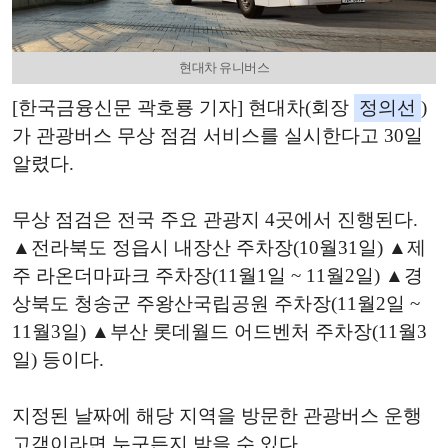
현대차 유니버스
[한국금융신문 곽호룡 기자] 현대차(회장
정의선
)
가 관광버스 무상 점검 서비스를 실시한다고 30일
알렸다.
무상 점검은 전국 주요 관광지 4곳에서 진행된다.
▲전라북도 정읍시 내장산 주차장(10월31일) ▲제
주 라온더마파크 주차장(11월1일 ~ 11월2일) ▲경
상북도 청송군 주왕산국립공원 주차장(11월2일 ~
11월3일) ▲부산 롯데월드 어드벤처 주차장(11월3
일) 등이다.
지정된 날짜에 해당 지역을 방문한 관광버스 운행
고객이라면 누구든지 받을 수 있다.