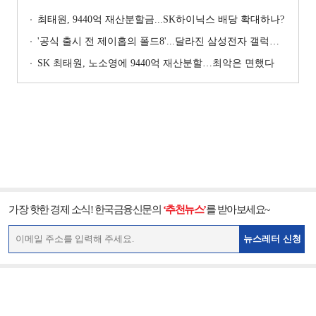
최태원, 9440억 재산분할금...SK하이닉스 배당 확대하나?
'공식 출시 전 제이홉의 폴드8'...달라진 삼성전자 갤럭시 마케팅?
SK 최태원, 노소영에 9440억 재산분할…최악은 면했다
가장 핫한 경제 소식! 한국금융신문의
‘추천뉴스’
를 받아보세요~
뉴스레터 신청