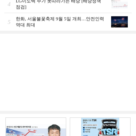
LG이노텍 주가 못따라가는 배당 [배당정책
4
점검]
한화, 서울불꽃축제 9월 5일 개최…안전인력
5
역대 최대