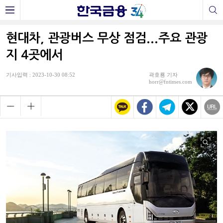
현대차, 관광버스 무상 점검...주요 관광
지 4곳에서
기사입력 : 2023-10-30 08:52
곽호룡 기자
horr@fntimes.com