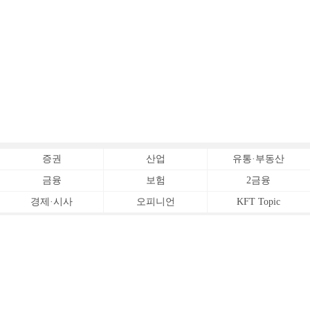
증권
산업
유통·부동산
금융
보험
2금융
경제·시사
오피니언
KFT Topic
전체서비스
Copyrightⓒ
한국금융신문 All Rights Reserved.