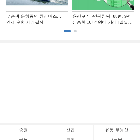
무승객 운항중인 한강버스…
용산구 ‘나인원한남’ 88평, 9억
언제 운항 재개될까
상승한 167억원에 거래 [일일
아파트 신고가]
증권
산업
유통·부동산
금융
보험
2금융