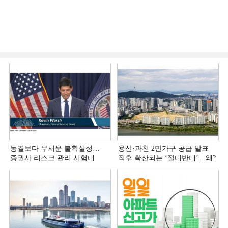
동결보다 무서운 불확실성…
용산·과천 2만가구 공급 발표
증권사 리스크 관리 시험대
직후 확산되는 ‘절대반대’…왜?