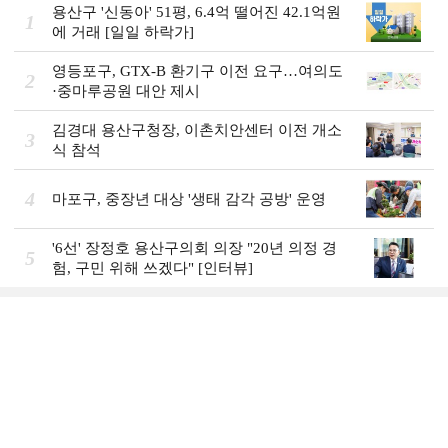
용산구 '신동아' 51평, 6.4억 떨어진 42.1억원
1
에 거래 [일일 하락가]
영등포구, GTX-B 환기구 이전 요구…여의도
2
·중마루공원 대안 제시
김경대 용산구청장, 이촌치안센터 이전 개소
3
식 참석
4
마포구, 중장년 대상 '생태 감각 공방' 운영
'6선' 장정호 용산구의회 의장 "20년 의정 경
5
험, 구민 위해 쓰겠다" [인터뷰]