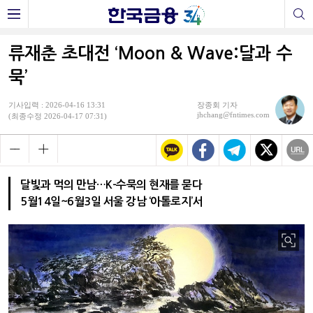
류재춘 초대전 ‘Moon & Wave:달과 수
묵’
기사입력 : 2026-04-16 13:31
장종회 기자
jhchang@fntimes.com
(최종수정 2026-04-17 07:31)
달빛과 먹의 만남…K-수묵의 현재를 묻다
5월14일~6월3일 서울 강남 ‘아톨로지’서